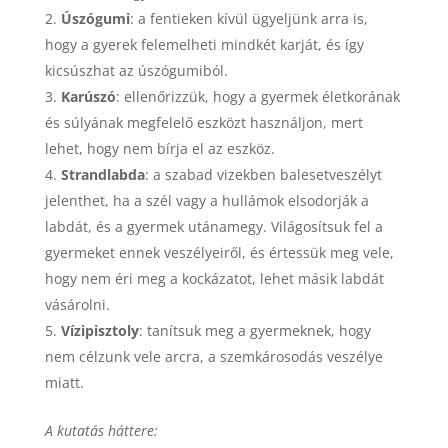
Úszógumi
: a fentieken kívül ügyeljünk arra is,
hogy a gyerek felemelheti mindkét karját, és így
kicsúszhat az úszógumiból.
Karúszó
: ellenőrizzük, hogy a gyermek életkorának
és súlyának megfelelő eszközt használjon, mert
lehet, hogy nem bírja el az eszköz.
Strandlabda
: a szabad vizekben balesetveszélyt
jelenthet, ha a szél vagy a hullámok elsodorják a
labdát, és a gyermek utánamegy. Világosítsuk fel a
gyermeket ennek veszélyeiről, és értessük meg vele,
hogy nem éri meg a kockázatot, lehet másik labdát
vásárolni.
Vízipisztoly
: tanítsuk meg a gyermeknek, hogy
nem célzunk vele arcra, a szemkárosodás veszélye
miatt.
A kutatás háttere: