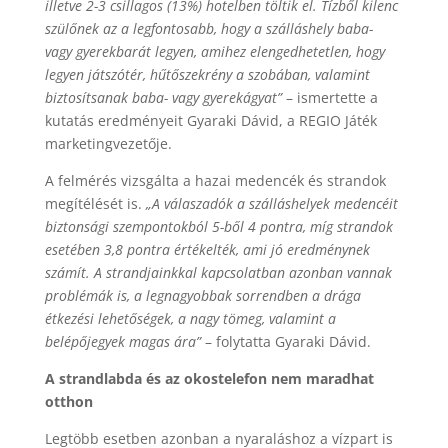
illetve 2-3 csillagos (13%) hotelben töltik el. Tízből kilenc
szülőnek az a legfontosabb, hogy a szálláshely baba-
vagy gyerekbarát legyen, amihez elengedhetetlen, hogy
legyen játszótér, hűtőszekrény a szobában, valamint
biztosítsanak baba- vagy gyerekágyat”
– ismertette a
kutatás eredményeit Gyaraki Dávid, a REGIO Játék
marketingvezetője.
A felmérés vizsgálta a hazai medencék és strandok
megítélését is.
„A válaszadók a szálláshelyek medencéit
biztonsági szempontokból 5-ből 4 pontra, míg strandok
esetében 3,8 pontra értékelték, ami jó eredménynek
számít. A strandjainkkal kapcsolatban azonban vannak
problémák is, a legnagyobbak sorrendben a drága
étkezési lehetőségek, a nagy tömeg, valamint a
belépőjegyek magas ára”
– folytatta Gyaraki Dávid.
A strandlabda és az okostelefon nem maradhat
otthon
Legtöbb esetben azonban a nyaraláshoz a vízpart is