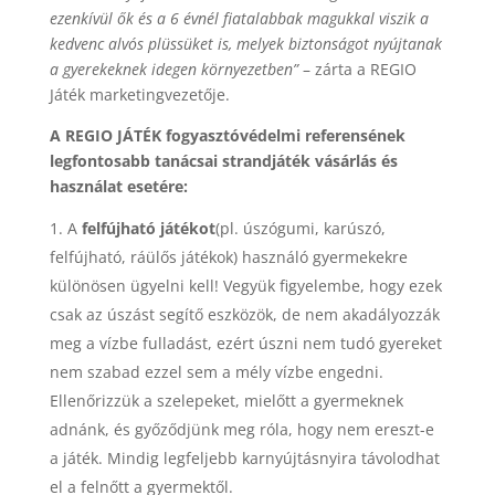
ezenkívül ők és a 6 évnél fiatalabbak magukkal viszik a
kedvenc alvós plüssüket is, melyek biztonságot nyújtanak
a gyerekeknek idegen környezetben”
– zárta a REGIO
Játék marketingvezetője.
A REGIO JÁTÉK fogyasztóvédelmi referensének
legfontosabb tanácsai strandjáték vásárlás és
használat esetére:
A
felfújható játékot
(pl. úszógumi, karúszó,
felfújható, ráülős játékok)
használó gyermekekre
különösen ügyelni kell! Vegyük figyelembe, hogy ezek
csak az úszást segítő eszközök, de nem akadályozzák
meg a vízbe fulladást, ezért úszni nem tudó gyereket
nem szabad ezzel sem a mély vízbe engedni.
Ellenőrizzük a szelepeket, mielőtt a gyermeknek
adnánk, és győződjünk meg róla, hogy nem ereszt-e
a játék. Mindig legfeljebb karnyújtásnyira távolodhat
el a felnőtt a gyermektől.