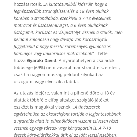
hozzátartozik.
„A kutatásunkból kiderült, hogy a
legnépszerűbb strandfelszerelés a 18 éven aluliak
körében a strandlabda, ezenkívül a 7-18 éveseknek
matracot és úszószemüveget, a 6 éven aluliaknak
úszógumit, karúszót és vízipisztolyt visznek a szülők. Idén
például különösen nagy divatja van korosztálytól
függetlenül a nagy méretű süteményes, gyümölcsös,
flamingós vagy unikornisos matracoknak”
– tette
hozzá
Gyaraki Dávid
. A nyaralóhelyen a családok
többsége (69%) nem vásárol már strandfelszerelést,
csak ha nagyon muszáj, például kilyukad az
úszógumi vagy elveszik a labda.
Az utazás idejére, valamint a pihenőidőre a 18 év
alattiak többféle elfoglaltságot szolgáló játékot,
eszközt is magukkal visznek.
„A tinédzserek
egyértelműen az okostelefont tartják a legfontosabbnak
a nyaralás alatt is, pihenőidőben viszont szívesen részt
vesznek egy-egy társas- vagy kártyapartin is. A 7-10
évesek kártyajátékokkal ütik el az időt legszívesebben,