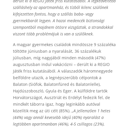
derült ki a REGIO Játék friss kutatásából. A legkedveltebb
szálláshely az apartmanház, és tízből kilenc szülőnek
kifejezetten fontos, hogy a szállás baba- vagy
gyermekbarát legyen. A hazai medencék biztonsági
szempontból majdnem ötösre vizsgáztak, a strandokkal
viszont több problémájuk is van a szülőknek.
A magyar gyermekes családok mindössze 9 százaléka
töltötte júniusban a nyaralását, 36 százalékuk
júliusban, míg nagyjából minden második (47%)
augusztusban indul vakációzni – derült ki a REGIO
Játék friss kutatásából. A válaszadók háromnegyede
belföldre utazik, a legnépszerűbb célpontok a
Balaton (Siófok, Balatonfüred és Balatonlelle),
Hajdúszoboszló, Gyula és Eger. A külföldre tartók
Horvátországot, Ausztriát és Erdélyt fedezik fel, de
mindkét táborra igaz, hogy leginkább autóval
közelítik meg az úti célt (85%).
„A jellemzően 1 hetes
(44%) vagy annál kevesebb idejű (40%) nyaralást a
legtöbben apartmanban (46%), 4-5 csillagos (23%),