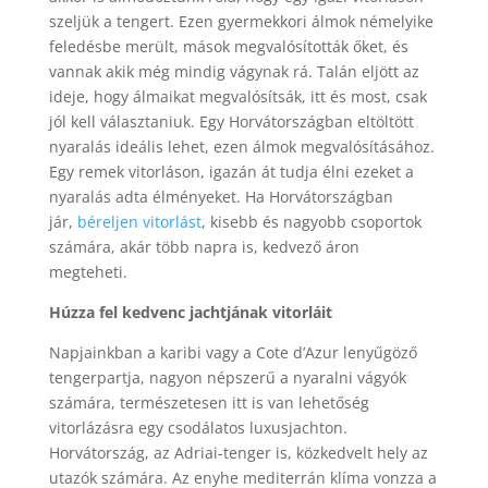
szeljük a tengert. Ezen gyermekkori álmok némelyike
feledésbe merült, mások megvalósították őket, és
vannak akik még mindig vágynak rá. Talán eljött az
ideje, hogy álmaikat megvalósítsák, itt és most, csak
jól kell választaniuk. Egy Horvátországban eltöltött
nyaralás ideális lehet, ezen álmok megvalósításához.
Egy remek vitorláson, igazán át tudja élni ezeket a
nyaralás adta élményeket. Ha Horvátországban
jár,
béreljen vitorlást
, kisebb és nagyobb csoportok
számára, akár több napra is, kedvező áron
megteheti.
Húzza fel kedvenc jachtjának vitorláit
Napjainkban a karibi vagy a Cote d’Azur lenyűgöző
tengerpartja, nagyon népszerű a nyaralni vágyók
számára, természetesen itt is van lehetőség
vitorlázásra egy csodálatos luxusjachton.
Horvátország, az Adriai-tenger is, közkedvelt hely az
utazók számára. Az enyhe mediterrán klíma vonzza a