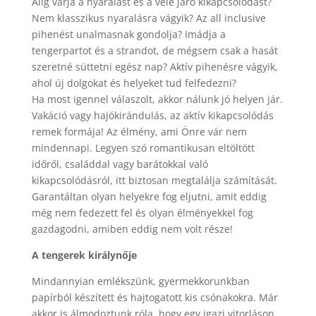
Alig várja a nyaralást és a vele járó kikapcsolódást?
Nem klasszikus nyaralásra vágyik? Az all inclusive
pihenést unalmasnak gondolja? Imádja a
tengerpartot és a strandot, de mégsem csak a hasát
szeretné süttetni egész nap? Aktív pihenésre vágyik,
ahol új dolgokat és helyeket tud felfedezni?
Ha most igennel válaszolt, akkor nálunk jó helyen jár.
Vakáció vagy hajókirándulás, az aktív kikapcsolódás
remek formája! Az élmény, ami Önre vár nem
mindennapi. Legyen szó romantikusan eltöltött
időről, családdal vagy barátokkal való
kikapcsolódásról, itt biztosan megtalálja számítását.
Garantáltan olyan helyekre fog eljutni, amit eddig
még nem fedezett fel és olyan élményekkel fog
gazdagodni, amiben eddig nem volt része!
A tengerek királynője
Mindannyian emlékszünk, gyermekkorunkban
papírból készített és hajtogatott kis csónakokra. Már
akkor is álmodoztunk róla, hogy egy igazi vitorláson