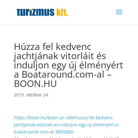
Húzza fel kedvenc
jachtjának vitorláit és
induljon egy új élményért
a Boataround.com-al –
BOON.HU
2019. október 24.
https://boon.hu/boon-pr-cikk/huzza-fel-kedvenc-
jachtjanak-vitorlait-es-induljon-egy-uj-elmenyert-a-
boataround-com-al-3869280/