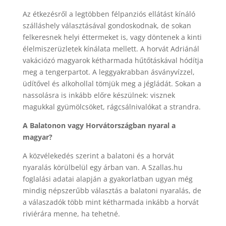
Az étkezésről a legtöbben félpanziós ellátást kínáló
szálláshely választásával gondoskodnak, de sokan
felkeresnek helyi éttermeket is, vagy döntenek a kinti
élelmiszerüzletek kínálata mellett. A horvát Adriánál
vakációzó magyarok kétharmada hűtőtáskával hódítja
meg a tengerpartot. A leggyakrabban ásványvízzel,
üdítővel és alkohollal tömjük meg a jégládát. Sokan a
nassolásra is inkább előre készülnek: visznek
magukkal gyümölcsöket, rágcsálnivalókat a strandra.
A Balatonon vagy Horvátországban nyaral a
magyar?
A közvélekedés szerint a balatoni és a horvát
nyaralás körülbelül egy árban van. A Szallas.hu
foglalási adatai alapján a gyakorlatban ugyan még
mindig népszerűbb választás a balatoni nyaralás, de
a válaszadók több mint kétharmada inkább a horvát
riviérára menne, ha tehetné.