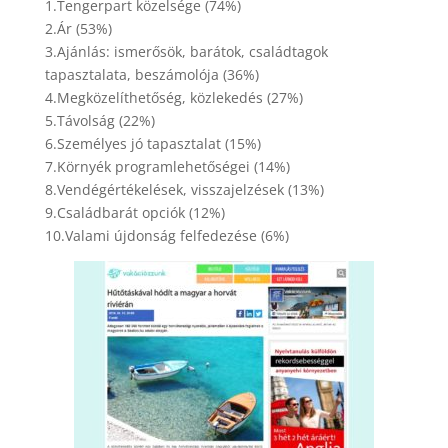
1.Tengerpart közelsége (74%)
2.Ár (53%)
3.Ajánlás: ismerősök, barátok, családtagok
tapasztalata, beszámolója (36%)
4.Megközelíthetőség, közlekedés (27%)
5.Távolság (22%)
6.Személyes jó tapasztalat (15%)
7.Környék programlehetőségei (14%)
8.Vendégértékelések, visszajelzések (13%)
9.Családbarát opciók (12%)
10.Valami újdonság felfedezése (6%)