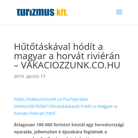
Hűtőtáskával hódít a
magyar a horvát riviérán
– VAKACIOZZUNK.CO.HU
2019. április 17.
https://vakaciozzunk.co.hu/nyaralas-
teleles/2019/04/13/hutotaskaval-hodit-a-magyar-a-
horvat-rivieran.html
Átlagosan 180 000 forintot kóstál egy horvátországi
nyaralás, jellemzően 6 éjszakára foglalnak a