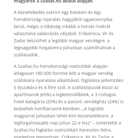
magyarok a Szallas.hu adatai alapján.
A közvélekedés szerint egy balatoni és egy
horvátországi nyaralás nagyjából ugyanannyiba
kerül, mégis a többség inkább a horvát riviérát
választaná vakációzás céljából. Crikvenica, Vir és
Zadar készülhet a legtöbb magyar vendégre, a
legnagyobb forgalomra júliusban számíthatnak a
szállásadók.
A Szallas.hu horvátországi statisztikái alapján
átlagosan 180 000 forintot költ a magyar vendég
szállására nyaralása alkalmával, foglalása jellemzően
6 éjszakára és 4 főre szól. A szállástípusok közül az
apartmanok (65%) a legkelendőbbek, a 3 csillagos
hotel kategória (25%) és a panzió, vendégház (24%) is
kedveltek honfitársaink körében. „A legtöbb
magyarral júliusban lehet kint összetalálkozni, a
legforgalmasabb nap július 22-e lesz” – ismertette a
Szallas.hu foglalási statisztikáit Keresztes Nóra,
marketing menedzser. Crikvenica, Vir és Zadar a