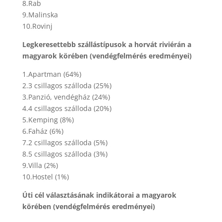
8.Rab
9.Malinska
10.Rovinj
Legkeresettebb szállástípusok a horvát riviérán a
magyarok körében (vendégfelmérés eredményei)
1.Apartman (64%)
2.3 csillagos szálloda (25%)
3.Panzió, vendégház (24%)
4.4 csillagos szálloda (20%)
5.Kemping (8%)
6.Faház (6%)
7.2 csillagos szálloda (5%)
8.5 csillagos szálloda (3%)
9.Villa (2%)
10.Hostel (1%)
Úti cél választásának indikátorai a magyarok
körében (vendégfelmérés eredményei)