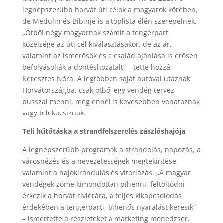
legnépszerűbb horvát úti célok a magyarok körében,
de Medulin és Bibinje is a toplista élén szerepelnek.
„Ötből négy magyarnak számít a tengerpart
közelsége az úti cél kiválasztásakor, de az ár,
valamint az ismerősök és a család ajánlása is erősen
befolyásolják a döntéshozatalt” – tette hozzá
Keresztes Nóra. A legtöbben saját autóval utaznak
Horvátországba, csak ötből egy vendég tervez
busszal menni, még ennél is kevesebben vonatoznak
vagy telekocsiznak.
Teli hűtőtáska a strandfelszerelés zászlóshajója
A legnépszerűbb programok a strandolás, napozás, a
városnézés és a nevezetességek megtekintése,
valamint a hajókirándulás és vitorlázás. „A magyar
vendégek zöme kimondottan pihenni, feltöltődni
érkezik a horvát riviérára, a teljes kikapcsolódás
érdekében a tengerparti, pihenős nyaralást keresik”
– ismertette a részleteket a marketing menedzser.