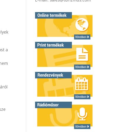
elyek
st a
nem
áról
sze