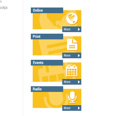
an
solja