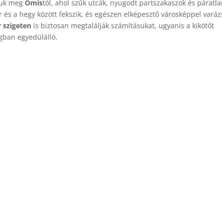
tjuk meg
Omis
tól, ahol szűk utcák, nyugodt partszakaszok és páratl
 és a hegy között fekszik, és egészen elképesztő városképpel varáz
 szigeten
is biztosan megtalálják számításukat, ugyanis a kikötőt
gban egyedülálló.