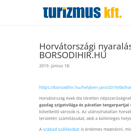
Horvátországi nyaralá
BORSODIHIR.HU
2019. június 18.
https://borsodihir.hu/helyben-jaro/2019/06/h
Horvátország évek óta töretlen népszerűségne
gazdag szigetvilága és páratlan tengerpartjai
bővelkedő városok is. Az utánozhatatlan horvá
területén számításukat, akik a különleges helys
A
szabad szállásokat
is érdemes megnézni, miel