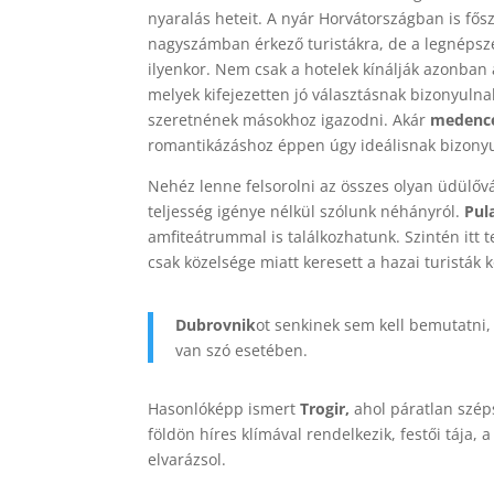
nyaralás heteit. A nyár Horvátországban is fős
nagyszámban érkező turistákra, de a legnépsz
ilyenkor. Nem csak a hotelek kínálják azonban
melyek kifejezetten jó választásnak bizonyulna
szeretnének másokhoz igazodni. Akár
medencés
romantikázáshoz éppen úgy ideálisnak bizonyu
Nehéz lenne felsorolni az összes olyan üdülőv
teljesség igénye nélkül szólunk néhányról.
Pul
amfiteátrummal is találkozhatunk. Szintén itt t
csak közelsége miatt keresett a hazai turistá
Dubrovnik
ot senkinek sem kell bemutatni,
van szó esetében.
Hasonlóképp ismert
Trogir,
ahol páratlan széps
földön híres klímával rendelkezik, festői tája
elvarázsol.