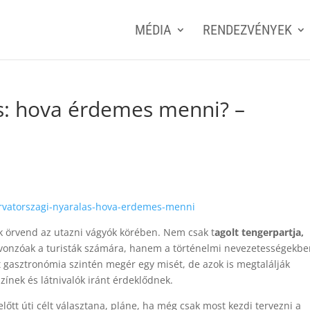
MÉDIA
RENDEZVÉNYEK
s: hova érdemes menni? –
orvatorszagi-nyaralas-hova-erdemes-menni
k örvend az utazni vágyók körében. Nem csak t
agolt tengerpartja,
vonzóak a turisták számára, hanem a történelmi nevezetességekb
t gasztronómia szintén megér egy misét, de azok is megtalálják
zínek és látnivalók iránt érdeklődnek.
őtt úti célt választana, pláne, ha még csak most kezdi tervezni a