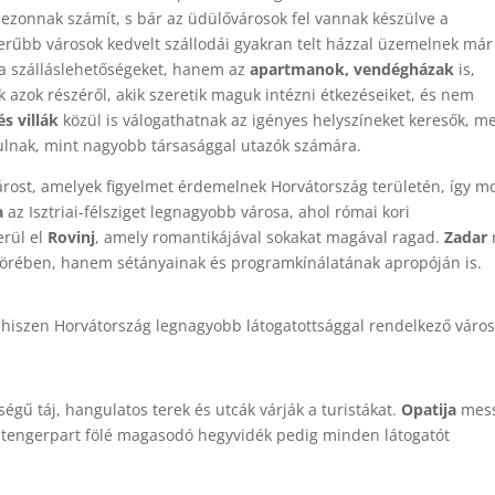
zezonnak számít, s bár az üdülővárosok fel vannak készülve a
erűbb városok kedvelt szállodái gyakran telt házzal üzemelnek már
 a szálláslehetőségeket, hanem az
apartmanok, vendégházak
is,
k azok részéről, akik szeretik maguk intézni étkezéseiket, és nem
 villák
közül is válogathatnak az igényes helyszíneket keresők, m
lnak, mint nagyobb társasággal utazók számára.
árost, amelyek figyelmet érdemelnek Horvátország területén, így mo
a
az Isztriai-félsziget legnagyobb városa, ahol római kori
erül el
Rovinj
, amely romantikájával sokakat magával ragad.
Zadar
k körében, hanem sétányainak és programkínálatának apropóján is.
 hiszen Horvátország legnagyobb látogatottsággal rendelkező város
égű táj, hangulatos terek és utcák várják a turistákat.
Opatija
mes
, a tengerpart fölé magasodó hegyvidék pedig minden látogatót