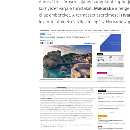
A horvát kisvárosok sajátos hangulatát kapha
környezet várja a turistákat.
Makarska
a tenger
el az embereket. A természet szerelmesei
Hvar
levendulaföldek övezik, ami egész Horvátorszá