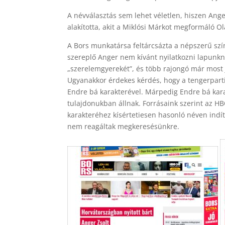
A névválasztás sem lehet véletlen, hiszen Ang
alakította, akit a Miklósi Márkot megformáló O
A Bors munkatársa feltárcsázta a népszerű szí
szereplő Anger nem kívánt nyilatkozni lapunk
„szerelemgyerekét”, és több rajongó már most 
Ugyanakkor ér­dekes kérdés, hogy a tenger­par­t
Endre bá karakterével. Márpedig End­re bá kara
tulajdonukban állnak. Forrásaink szerint az H
karakteréhez kísértetiesen hasonló néven indí
nem reagáltak megkeresésünkre.