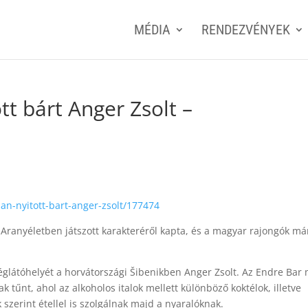
MÉDIA
RENDEZVÉNYEK
t bárt Anger Zsolt –
an-nyitott-bart-anger-zsolt/177474
 Aranyéletben játszott karakteréről kapta, és a magyar rajongók má
glátóhelyét a horvátországi Šibenikben Anger Zsolt. Az Endre Bar
k tűnt, ahol az alkoholos italok mellett különböző koktélok, illetve
szerint étellel is szolgálnak majd a nyaralóknak.