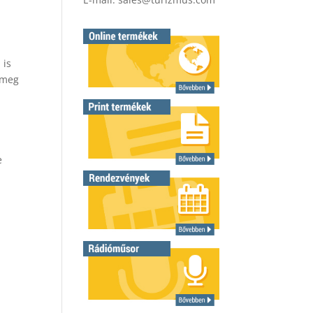
 is
 meg
e