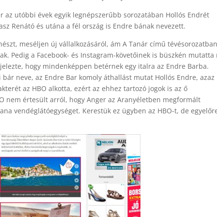
er az utóbbi évek egyik legnépszerűbb sorozatában Hollós Endrét
lasz Renátó és utána a fél ország is Endre bának nevezett.
nészt, meséljen új vállalkozásáról, ám A Tanár című tévésorozatban
nak. Pedig a Facebook- és Instagram-követőinek is büszkén mutatta
jelezte, hogy mindenképpen betérnek egy italra az Endre Barba.
i bár neve, az Endre Bar ko­moly át­hallást mutat Hollós Endre, azaz
kterét az HBO alkotta, ezért az ehhez tartozó jogok is az ő
BO nem értesült arról, hogy Anger az Aranyéletben megformált
tana vendéglátóegységet. Kerestük ez ügyben az HBO-t, de egyelőr