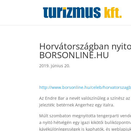
Horvátországban nyitot
BORSONLINE.HU
2019. június 20.
http://www.borsonline.hu/celeb/horvatorszagb
Az Endre Bar a nevét valószínűleg a színész az
jelezték: betérnek Angerhez egy italra.
Múlt szombaton megnyitotta tengerparti vendé
a nyitó hétvégén egy igazi kikötői buliközpontna
kávékülönlegességek is kaphatók, és weblapjuk 