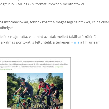
e megfelelő, KML és GPX formátumokban menthetők el.
s információkkal, többek között a magassági szintekkel, és az olya
nőhelyek.
lölik majd rajta, valamint az utak mellett található különféle
 alkalmas pontokat is feltüntetik a térképen –
írja
a HrTurizam.