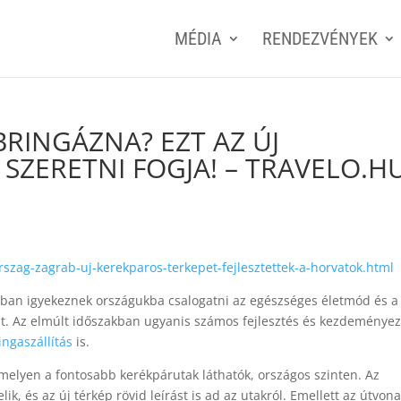
MÉDIA
RENDEZVÉNYEK
INGÁZNA? EZT AZ ÚJ
 SZERETNI FOGJA! – TRAVELO.H
szag-zagrab-uj-kerekparos-terkepet-fejlesztettek-a-horvatok.html
bban igyekeznek országukba csalogatni az egészséges életmód és a
at. Az elmúlt időszakban ugyanis számos fejlesztés és kezdeménye
ingaszállítás
is.
melyen a fontosabb kerékpárutak láthatók, országos szinten. Az
lik, és az új térkép rövid leírást is ad az utakról. Emellett az útvon