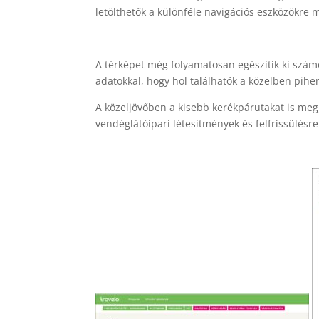
letölthetők a különféle navigációs eszközökr
A térképet még folyamatosan egészítik ki számo
adatokkal, hogy hol találhatók a közelben pihe
A közeljövőben a kisebb kerékpárutakat is megje
vendéglátóipari létesítmények és felfrissülésre