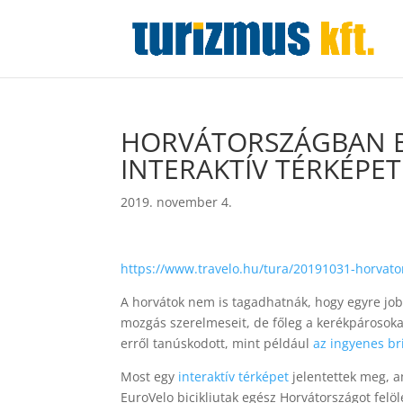
HORVÁTORSZÁGBAN BR
INTERAKTÍV TÉRKÉPET
2019. november 4.
https://www.travelo.hu/tura/20191031-horvator
A horvátok nem is tagadhatnák, hogy egyre jo
mozgás szerelmeseit, de főleg a kerékpárosok
erről tanúskodott, mint például
az ingyenes br
Most egy
interaktív térképet
jelentettek meg, a
EuroVelo bicikliutak egész Horvátországot felöle