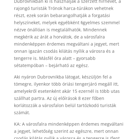
Dubrovnikban ki is használják a szerzett hírnevet, a
rajongó turisták Trónok harca-túrákon vehetnek
részt, ezek során bebarangolhatják a forgatási
helyszíneket, melyek egyébként ﬁgyelmes szemmel
nézve önállóan is megtalálhatók. Mindennek
megkérik az árát a horvátok, de a városfalra
mindenképpen érdemes megváltani a jegyet, mert
onnan igazán csodás kilátás nyílik a városra és a
tengerre is. Másfél óra alatt – gyorsabb
sétatempóban – bejárható az egész.
Aki nyáron Dubrovnikba látogat, készüljön fel a
tömegre, ilyenkor több óriási tengerjáró megáll itt,
amelyekről esetenként akár 15 ezernél is több utas
szállhat partra. Az új előírások 8 ezer főben
korlátozzák a városfalon belül tartózkodó turisták
számát.
KA: A városfalra mindenképpen érdemes megváltani
a jegyet, lehetőség szerint az egészre, mert onnan
csodás kilátás nyílik a városra és a tengerre is (fent,