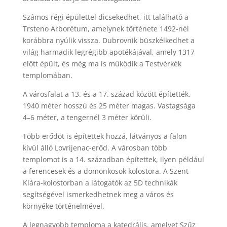
Számos régi épülettel dicsekedhet, itt található a
Trsteno Arborétum, amelynek története 1492-nél
korábbra nyúlik vissza. Dubrovnik büszkélkedhet a
világ harmadik legrégibb apotékájával, amely 1317
előtt épült, és még ma is működik a Testvérkék
templomában.
A városfalat a 13. és a 17. század között építették,
1940 méter hosszú és 25 méter magas. Vastagsága
4–6 méter, a tengernél 3 méter körüli.
Több erődöt is építettek hozzá, látványos a falon
kívül álló Lovrijenac-erőd. A városban több
templomot is a 14. században építettek, ilyen például
a ferencesek és a domonkosok kolostora. A Szent
Klára-kolostorban a látogatók az 5D technikák
segítségével ismerkedhetnek meg a város és
környéke történelmével.
A legnagyobb temploma a katedrális, amelyet Szűz