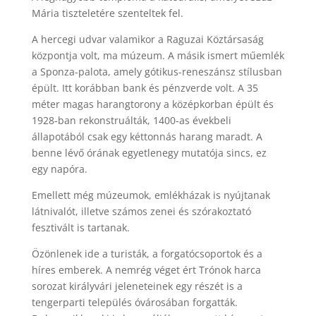
Mária tiszteletére szenteltek fel.
A hercegi udvar valamikor a Raguzai Köztársaság
központja volt, ma múzeum. A másik ismert műemlék
a Sponza-palota, amely gótikus-reneszánsz stílusban
épült. Itt korábban bank és pénzverde volt. A 35
méter magas harangtorony a középkorban épült és
1928-ban rekonstruálták, 1400-as évekbeli
állapotából csak egy kéttonnás harang maradt. A
benne lévő órának egyetlenegy mutatója sincs, ez
egy napóra.
Emellett még múzeumok, emlékházak is nyújtanak
látnivalót, illetve számos zenei és szórakoztató
fesztivált is tartanak.
Özönlenek ide a turisták, a forgatócsoportok és a
híres emberek. A nemrég véget ért Trónok harca
sorozat királyvári jeleneteinek egy részét is a
tengerparti település óvárosában forgatták.