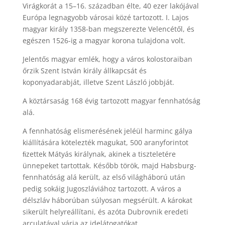
Virágkorát a 15–16. században élte, 40 ezer lakójával
Európa legnagyobb városai közé tartozott. I. Lajos
magyar király 1358-ban megszerezte Velencétől, és
egészen 1526-ig a magyar korona tulajdona volt.
Jelentős magyar emlék, hogy a város kolostoraiban
őrzik Szent István király állkapcsát és
koponyadarabját, illetve Szent László jobbját.
A köztársaság 168 évig tartozott magyar fennhatóság
alá.
A fennhatóság elismerésének jeléül harminc gálya
kiállítására kötelezték magukat, 500 aranyforintot
ﬁzettek Mátyás királynak, akinek a tiszteletére
ünnepeket tartottak. Később török, majd Habsburg-
fennhatóság alá került, az első világháború után
pedig sokáig Jugoszláviához tartozott. A város a
délszláv háborúban súlyosan megsérült. A károkat
sikerült helyreállítani, és azóta Dubrovnik eredeti
arculatával várja az idelátogatókat.