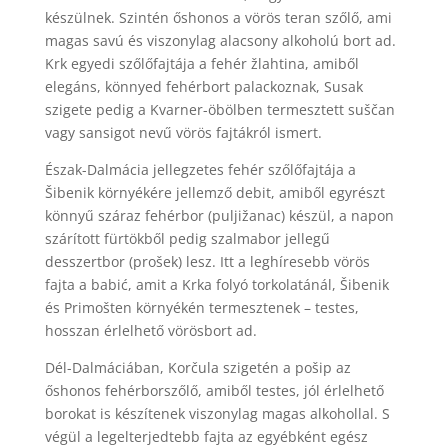
készülnek. Szintén őshonos a vörös teran szőlő, ami
magas savú és viszonylag alacsony alkoholú bort ad.
Krk egyedi szőlőfajtája a fehér žlahtina, amiből
elegáns, könnyed fehérbort palackoznak, Susak
szigete pedig a Kvarner-öbölben termesztett suščan
vagy sansigot nevű vörös fajtákról ismert.
Észak-Dalmácia jellegzetes fehér szőlőfajtája a
Šibenik környékére jellemző debit, amiből egyrészt
könnyű száraz fehérbor (puljižanac) készül, a napon
szárított fürtökből pedig szalmabor jellegű
desszertbor (prošek) lesz. Itt a leghíresebb vörös
fajta a babić, amit a Krka folyó torkolatánál, Šibenik
és Primošten környékén termesztenek – testes,
hosszan érlelhető vörösbort ad.
Dél-Dalmáciában, Korčula szigetén a pošip az
őshonos fehérborszőlő, amiből testes, jól érlelhető
borokat is készítenek viszonylag magas alkohollal. S
végül a legelterjedtebb fajta az egyébként egész