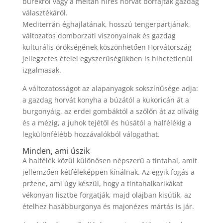
burekról vagy a méltán híres horvát borfajták gazdag
választékáról.
Mediterrán éghajlatának, hosszú tengerpartjának,
változatos domborzati viszonyainak és gazdag
kulturális örökségének köszönhetően
Horvátország
jellegzetes ételei egyszerűségükben is hihetetlenül
izgalmasak.
A változatosságot az alapanyagok sokszínűsége adja:
a gazdag horvát konyha a búzától a kukoricán át a
burgonyáig, az erdei gombáktól a szőlőn át az olíváig
és a mézig, a juhok tejétől és húsától a halfélékig a
legkülönfélébb hozzávalókból válogathat.
Minden, ami úszik
A halfélék közül különösen népszerű a tintahal, amit
jellemzően kétféleképpen kínálnak. Az egyik fogás a
pržene, ami úgy készül, hogy a tintahalkarikákat
vékonyan lisztbe forgatják, majd olajban kisütik, az
ételhez hasábburgonya és majonézes mártás is jár.