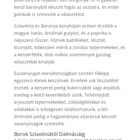
kerül bárányból készült fogás az asztalra, és erdei
gombák is színesítik a választékot.
Szlavónia és Baranya konyháján erősen érződik a
magyar hatás, kínálnak gulyást, és a paprika is
népszerű fűszer. Főznek babféléket, tésztát,
krumplit, bőkezűen mérik a zsírdús tejtermékeket, és
a kenyérfélék, diós-mákos sütemények gazdag
választékát kínálják.
Északnyugat-Horvátországban szintén főképp
egyszerű ételek készülnek. Errefelé sok tésztafélét
esznek, a kenyeret pedig kukoricából vagy árpából,
esetleg a kettő keverékéből sütik. Tehéntejből
erjesztett tejtermékekkel, zöldségfélékkel és
salátákkal is bőségesen találkozhatunk, a téli
étrendet pedig a hagyományos eljárással készült
savanyúságok színesítik.
Borok Szlavóniától Dalmáciáig