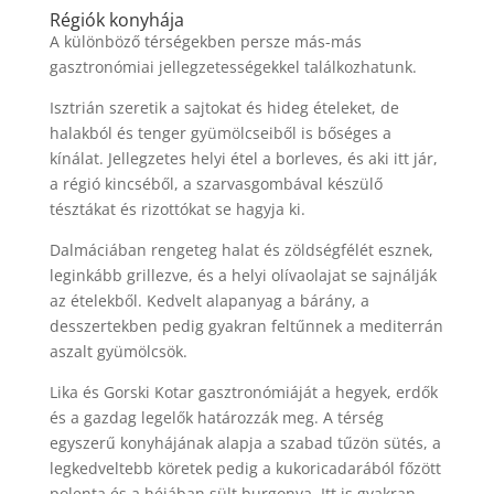
Régiók konyhája
A különböző térségekben persze más-más
gasztronómiai jellegzetességekkel találkozhatunk.
Isztrián szeretik a sajtokat és hideg ételeket, de
halakból és tenger gyümölcseiből is bőséges a
kínálat. Jellegzetes helyi étel a borleves, és aki itt jár,
a régió kincséből, a szarvasgombával készülő
tésztákat és rizottókat se hagyja ki.
Dalmáciában rengeteg halat és zöldségfélét esznek,
leginkább grillezve, és a helyi olívaolajat se sajnálják
az ételekből. Kedvelt alapanyag a bárány, a
desszertekben pedig gyakran feltűnnek a mediterrán
aszalt gyümölcsök.
Lika és Gorski Kotar gasztronómiáját a hegyek, erdők
és a gazdag legelők határozzák meg. A térség
egyszerű konyhájának alapja a szabad tűzön sütés, a
legkedveltebb köretek pedig a kukoricadarából főzött
polenta és a héjában sült burgonya. Itt is gyakran