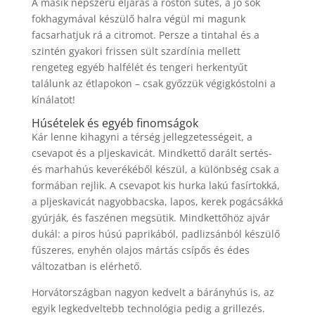
A másik népszerű eljárás a roston sütés, a jó sok
fokhagymával készülő halra végül mi magunk
facsarhatjuk rá a citromot. Persze a tintahal és a
szintén gyakori frissen sült szardínia mellett
rengeteg egyéb halfélét és tengeri herkentyűt
találunk az étlapokon – csak győzzük végigkóstolni a
kínálatot!
Húsételek és egyéb finomságok
Kár lenne kihagyni a térség jellegzetességeit, a
csevapot és a pljeskavicát. Mindkettő darált sertés-
és marhahús keverékéből készül, a különbség csak a
formában rejlik. A csevapot kis hurka lakú fasírtokká,
a pljeskavicát nagyobbacska, lapos, kerek pogácsákká
gyúrják, és faszénen megsütik. Mindkettőhöz ajvár
dukál: a piros húsú paprikából, padlizsánból készülő
fűszeres, enyhén olajos mártás csípős és édes
változatban is elérhető.
Horvátországban nagyon kedvelt a bárányhús is, az
egyik legkedveltebb technológia pedig a grillezés.