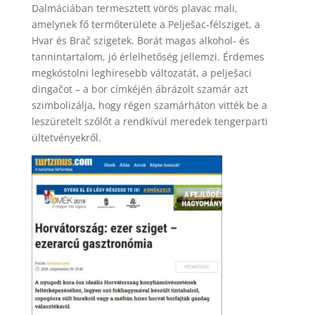
Dalmáciában termesztett vörös plavac mali,
amelynek fő termőterülete a Pelješac-félsziget, a
Hvar és Brač szigetek. Borát magas alkohol- és
tannintartalom, jó érlelhetőség jellemzi. Érdemes
megkóstolni leghíresebb változatát, a pelješaci
dingačot – a bor címkéjén ábrázolt szamár azt
szimbolizálja, hogy régen szamárháton vitték be a
leszüretelt szőlőt a rendkívül meredek tengerparti
ültetvényekről.