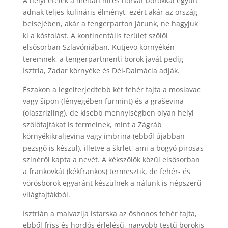
A helyi ételek a méltán híres horvát borokkal együtt
adnak teljes kulináris élményt, ezért akár az ország
belsejében, akár a tengerparton járunk, ne hagyjuk
ki a kóstolást. A kontinentális terület szőlői
elsősorban Szlavóniában, Kutjevo környékén
teremnek, a tengerpartmenti borok javát pedig
Isztria, Zadar környéke és Dél-Dalmácia adják.
Északon a legelterjedtebb két fehér fajta a moslavac
vagy šipon (lényegében furmint) és a graševina
(olaszrizling), de kisebb mennyiségben olyan helyi
szőlőfajtákat is termelnek, mint a Zágráb
környékikraljevina vagy imbrina (ebből újabban
pezsgő is készül), illetve a škrlet, ami a bogyó pirosas
színéről kapta a nevét. A kékszőlők közül elsősorban
a frankovkát (kékfrankos) termesztik, de fehér- és
vörösborok egyaránt készülnek a nálunk is népszerű
világfajtákból.
Isztrián a malvazija istarska az őshonos fehér fajta,
ebből friss és hordós érlelésű, nagyobb testű borokis