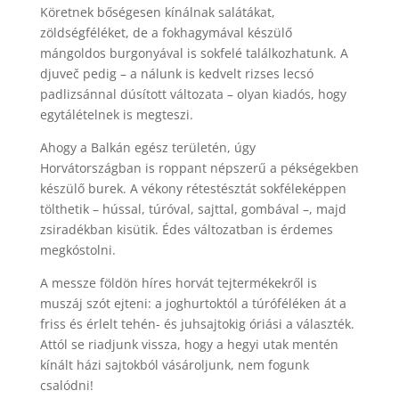
Köretnek bőségesen kínálnak salátákat,
zöldségféléket, de a fokhagymával készülő
mángoldos burgonyával is sokfelé találkozhatunk. A
djuveč pedig – a nálunk is kedvelt rizses lecsó
padlizsánnal dúsított változata – olyan kiadós, hogy
egytálételnek is megteszi.
Ahogy a Balkán egész területén, úgy
Horvátországban is roppant népszerű a pékségekben
készülő burek. A vékony rétestésztát sokféleképpen
tölthetik – hússal, túróval, sajttal, gombával –, majd
zsiradékban kisütik. Édes változatban is érdemes
megkóstolni.
A messze földön híres horvát tejtermékekről is
muszáj szót ejteni: a joghurtoktól a túróféléken át a
friss és érlelt tehén- és juhsajtokig óriási a választék.
Attól se riadjunk vissza, hogy a hegyi utak mentén
kínált házi sajtokból vásároljunk, nem fogunk
csalódni!