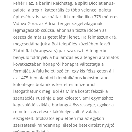
Fehér Ház, a berlini Reichstag, a spliti Diocletianus-
palota, a trogiri katedrális és több velencei palota
építéséhez is használtak. Itt emelkedik a 778 méteres
Vidova Gora, az Adriai-tenger szigetvilágának
legmagasabb csúcsa, ahonnan tiszta időben az
összes dalmát szigetet látni lehet. Ha felmászunk rá,
megcsodálhatjuk a Bol település közelében fekvő
Zlatni Rat (Aranyszarv) partszakaszt. A tengerbe
benyúló földnyelv a hullámzás és a tengeri áramlatok
következtében hónapról hónapra változtatja a
formáját. A falu keleti szélén, egy kis félszigeten áll
az 1475-ben alapított dominikánus kolostor, ahol
különleges botanikus kertet és múzeumot
látogathatunk meg. Bol és Milna között fekszik a
szenzációs Pustinja Blaca kolostor, ami egymáshoz
kapcsolódó sziklák, barlangok összessége, egykor a
remete szerzetesek lakóhelye volt. A valaha
elszigetelt, titokzatos épületben ma az egykori
szerzetesek mindennapi életébe betekintést nyújtó
múzeum működik.