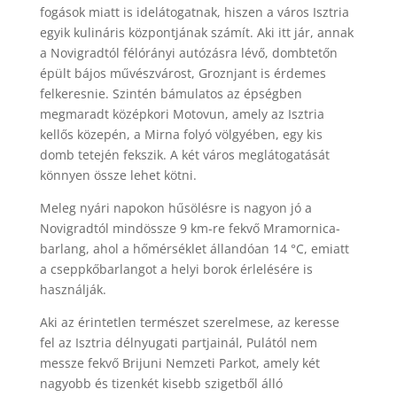
fogások miatt is idelátogatnak, hiszen a város Isztria
egyik kulináris központjának számít. Aki itt jár, annak
a Novigradtól félórányi autózásra lévő, dombtetőn
épült bájos művészvárost, Groznjant is érdemes
felkeresnie. Szintén bámulatos az épségben
megmaradt középkori Motovun, amely az Isztria
kellős közepén, a Mirna folyó völgyében, egy kis
domb tetején fekszik. A két város meglátogatását
könnyen össze lehet kötni.
Meleg nyári napokon hűsölésre is nagyon jó a
Novigradtól mindössze 9 km-re fekvő Mramornica-
barlang, ahol a hőmérséklet állandóan 14 °C, emiatt
a cseppkőbarlangot a helyi borok érlelésére is
használják.
Aki az érintetlen természet szerelmese, az keresse
fel az Isztria délnyugati partjainál, Pulától nem
messze fekvő Brijuni Nemzeti Parkot, amely két
nagyobb és tizenkét kisebb szigetből álló