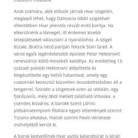
Azok számára, akik először járnak Hvar szigetén,
meglepő lehet, hogy Dalmácia többi szigetével
ellentétben Hvar jelentős részét erdő borítja. Ha
elkerülnénk a tömeget, itt érdemes kisebb
településeket választani a nyaraláshoz. A sziget
északi, Bračra néző partján fekszik Stari Grad. A
város egyik legérdekesebb épülete Petar Hektorović
reneszánsz költő mesebeli kastélya. Az eredetileg 13.
századi palotát Hektorović átépíttette és
kiegészíttette egy belső halastóval, amely egy
csatornán keresztül közvetlen összeköttetésben áll a
tengerrel. Szintén a szigetnek ezen az oldalán, egy
fjordszerű, mély öböl mellett található Vrboska, a
csendes kisváros. A barokk Szent Lőrinc
plébániatemplom főoltára egyes vélemények szerint
Tiziano alkotása, mások szerint Paolo Veronese
műhelyéből került ki.
A borok kedvelőinek Hvar autós kalandtúrát is kínál: