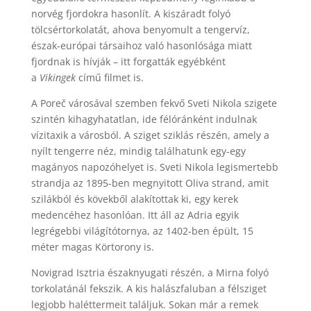
norvég fjordokra hasonlít. A kiszáradt folyó
tölcsértorkolatát, ahova benyomult a tengervíz,
észak-európai társaihoz való hasonlósága miatt
fjordnak is hívják – itt forgatták egyébként
a
Vikingek
című filmet is.
A Poreč városával szemben fekvő Sveti Nikola szigete
szintén kihagyhatatlan, ide félóránként indulnak
vízitaxik a városból. A sziget sziklás részén, amely a
nyílt tengerre néz, mindig találhatunk egy-egy
magányos napozóhelyet is. Sveti Nikola legismertebb
strandja az 1895-ben megnyitott Oliva strand, amit
szilákból és kövekből alakítottak ki, egy kerek
medencéhez hasonlóan. Itt áll az Adria egyik
legrégebbi világítótornya, az 1402-ben épült, 15
méter magas Körtorony is.
Novigrad Isztria északnyugati részén, a Mirna folyó
torkolatánál fekszik. A kis halászfaluban a félsziget
legjobb haléttermeit találjuk. Sokan már a remek