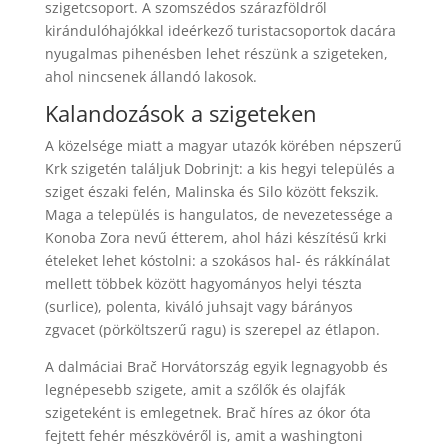
szigetcsoport. A szomszédos szárazföldről
kirándulóhajókkal ideérkező turistacsoportok dacára
nyugalmas pihenésben lehet részünk a szigeteken,
ahol nincsenek állandó lakosok.
Kalandozások a szigeteken
A közelsége miatt a magyar utazók körében népszerű
Krk szigetén találjuk Dobrinjt: a kis hegyi település a
sziget északi felén, Malinska és Silo között fekszik.
Maga a település is hangulatos, de nevezetessége a
Konoba Zora nevű étterem, ahol házi készítésű krki
ételeket lehet kóstolni: a szokásos hal- és rákkínálat
mellett többek között hagyományos helyi tészta
(surlice), polenta, kiváló juhsajt vagy bárányos
zgvacet (pörköltszerű ragu) is szerepel az étlapon.
A dalmáciai Brač Horvátország egyik legnagyobb és
legnépesebb szigete, amit a szőlők és olajfák
szigeteként is emlegetnek. Brač híres az ókor óta
fejtett fehér mészkövéről is, amit a washingtoni