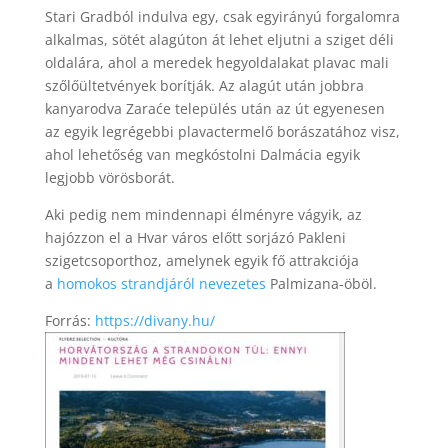
Stari Gradból indulva egy, csak egyirányú forgalomra
alkalmas, sötét alagúton át lehet eljutni a sziget déli
oldalára, ahol a meredek hegyoldalakat plavac mali
szőlőültetvények borítják. Az alagút után jobbra
kanyarodva Zaraće település után az út egyenesen
az egyik legrégebbi plavactermelő borászatához visz,
ahol lehetőség van megkóstolni Dalmácia egyik
legjobb vörösborát.
Aki pedig nem mindennapi élményre vágyik, az
hajózzon el a Hvar város előtt sorjázó Pakleni
szigetcsoporthoz, amelynek egyik fő attrakciója
a
homokos strandjáról nevezetes
Palmizana-öböl.
Forrás:
https://divany.hu/