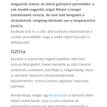
magyarok száma. Az Adria gyönyörű partvidéke, a
sok kisebb-nagyobb sziget főként a tenger
szerelmeseit vonzza, de nem kell leragadni a
strandoknál, rengeteg látnivaló van a tengerparton
kívül is.
Azoknak szól ez a cikk, akik szívesen eltávolodnak a
zsúfolt strandoktól, hogy a vidék rejtett kincseit is
felfedezzék.
Isztria
Kezdjük a számunkra legkönnyebben elérhető
Isztriai-félszigettel. Sokan kedvelik az idilli Porečet,
amelynek csodálatos bazilikája a világörökség része.
A városból, központi elhelyezkedésének
köszönhetően, Isztria számos izgalmas helyszíne
elérhető.
Mindenképp megér egy
kirándulást
a várostól délre
fekvő Limski kanal, azaz a Lim-csatorna: az
egyedülálló természeti képződmény leginkább a