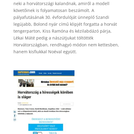
neki a horvátországi kalandnak, amiről a modell
követőinek is folyamatosan beszámolt. A
pályafutásának 30. évfordulóját ünneplő Szandi
legújabb, Bolond nyár című klipjét forgatta a horvát
tengerparton, Kiss Ramóna és kézilabdázó párja,
Lékai Máté pedig a nászútjukat töltötték
Horvátországban, rendhagyó módon nem kettesben,
hanem kisfiukkal Noéval együtt.