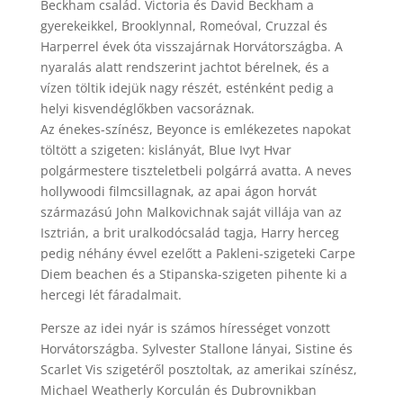
Beckham család. Victoria és David Beckham a
gyerekeikkel, Brooklynnal, Romeóval, Cruzzal és
Harperrel évek óta visszajárnak Horvátországba. A
nyaralás alatt rendszerint jachtot bérelnek, és a
vízen töltik idejük nagy részét, esténként pedig a
helyi kisvendéglőkben vacsoráznak.
Az énekes-színész, Beyonce is emlékezetes napokat
töltött a szigeten: kislányát, Blue Ivyt Hvar
polgármestere tiszteletbeli polgárrá avatta. A neves
hollywoodi filmcsillagnak, az apai ágon horvát
származású John Malkovichnak saját villája van az
Isztrián, a brit uralkodócsalád tagja, Harry herceg
pedig néhány évvel ezelőtt a Pakleni-szigeteki Carpe
Diem beachen és a Stipanska-szigeten pihente ki a
hercegi lét fáradalmait.
Persze az idei nyár is számos hírességet vonzott
Horvátországba. Sylvester Stallone lányai, Sistine és
Scarlet Vis szigetéről posztoltak, az amerikai színész,
Michael Weatherly Korculán és Dubrovnikban