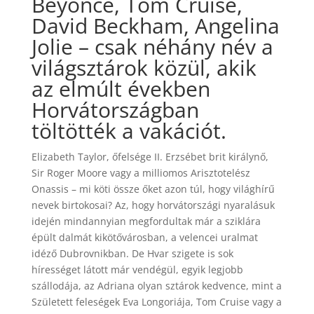
Beyonce, Tom Cruise,
David Beckham, Angelina
Jolie – csak néhány név a
világsztárok közül, akik
az elmúlt években
Horvátországban
töltötték a vakációt.
Elizabeth Taylor, őfelsége II. Erzsébet brit királynő,
Sir Roger Moore vagy a milliomos Arisztotelész
Onassis – mi köti össze őket azon túl, hogy világhírű
nevek birtokosai? Az, hogy horvátországi nyaralásuk
idején mindannyian megfordultak már a sziklára
épült dalmát kikötővárosban, a velencei uralmat
idéző Dubrovnikban. De Hvar szigete is sok
hírességet látott már vendégül, egyik legjobb
szállodája, az Adriana olyan sztárok kedvence, mint a
Született feleségek Eva Longoriája, Tom Cruise vagy a