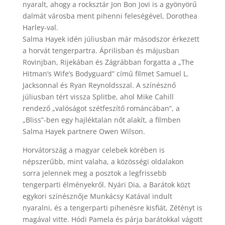
nyaralt, ahogy a rocksztár Jon Bon Jovi is a gyönyörű
dalmát városba ment pihenni feleségével, Dorothea
Harley-val.
Salma Hayek idén júliusban már másodszor érkezett
a horvát tengerpartra. Áprilisban és májusban
Rovinjban, Rijekában és Zágrábban forgatta a „The
Hitman’s Wife’s Bodyguard” című filmet Samuel L.
Jacksonnal és Ryan Reynoldsszal. A színésznő
júliusban tért vissza Splitbe, ahol Mike Cahill
rendező „valóságot szétfeszítő románcában”, a
„Bliss”-ben egy hajléktalan nőt alakít, a filmben
Salma Hayek partnere Owen Wilson.
Horvátország a magyar celebek körében is
népszerűbb, mint valaha, a közösségi oldalakon
sorra jelennek meg a posztok a legfrissebb
tengerparti élményekről. Nyári Dia, a Barátok közt
egykori színésznője Munkácsy Katával indult
nyaralni, és a tengerparti pihenésre kisfiát, Zétényt is
magával vitte. Hódi Pamela és párja barátokkal vágott