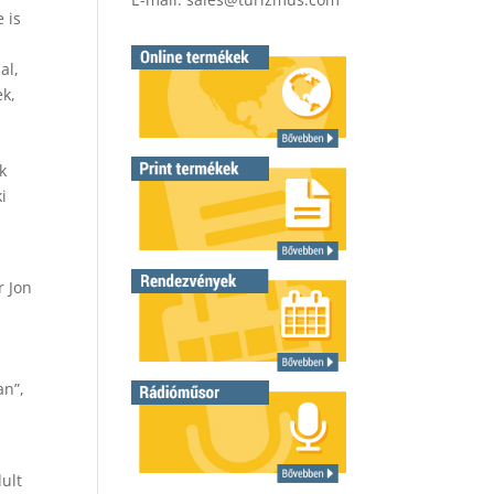
 is
al,
ek,
k
i
r Jon
an”,
dult