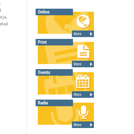
a
t
rja,
oéval