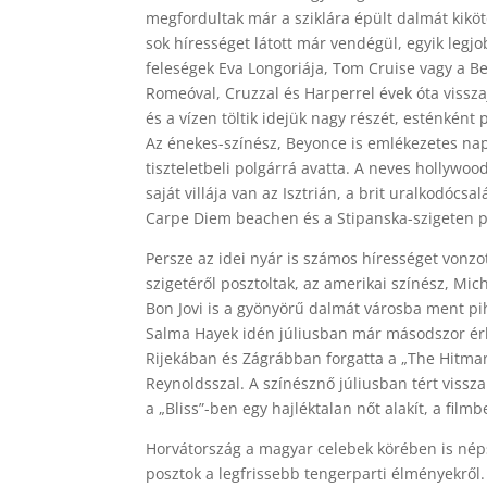
megfordultak már a sziklára épült dalmát kikö
sok hírességet látott már vendégül, egyik legjo
feleségek Eva Longoriája, Tom Cruise vagy a B
Romeóval, Cruzzal és Harperrel évek óta vissza
és a vízen töltik idejük nagy részét, esténként
Az énekes-színész, Beyonce is emlékezetes napo
tiszteletbeli polgárrá avatta. A neves hollywo
saját villája van az Isztrián, a brit uralkodócs
Carpe Diem beachen és a Stipanska-szigeten pi
Persze az idei nyár is számos hírességet vonzot
szigetéről posztoltak, az amerikai színész, Mi
Bon Jovi is a gyönyörű dalmát városba ment pi
Salma Hayek idén júliusban már másodszor érk
Rijekában és Zágrábban forgatta a „The Hitman
Reynoldsszal. A színésznő júliusban tért vissz
a „Bliss”-ben egy hajléktalan nőt alakít, a fi
Horvátország a magyar celebek körében is nép
posztok a legfrissebb tengerparti élményekről.