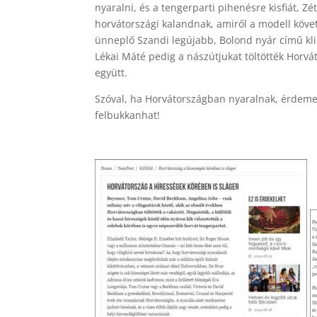
nyaralni, és a tengerparti pihenésre kisfiát, Zé
horvátországi kalandnak, amiről a modell köve
ünneplő Szandi legújabb, Bolond nyár című kli
Lékai Máté pedig a nászútjukat töltötték Hor
együtt.
Szóval, ha Horvátországban nyaralnak, érdemes
felbukkanhat!