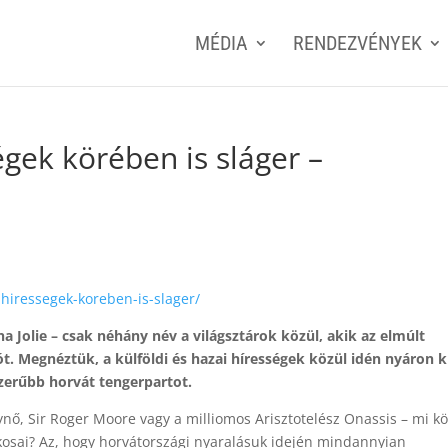
MÉDIA
RENDEZVÉNYEK
gek körében is sláger –
hiressegek-koreben-is-slager/
 Jolie – csak néhány név a világsztárok közül, akik az elmúlt
. Megnéztük, a külföldi és hazai hírességek közül idén nyáron k
szerűbb horvát tengerpartot.
álynő, Sir Roger Moore vagy a milliomos Arisztotelész Onassis – mi kö
okosai? Az, hogy horvátországi nyaralásuk idején mindannyian