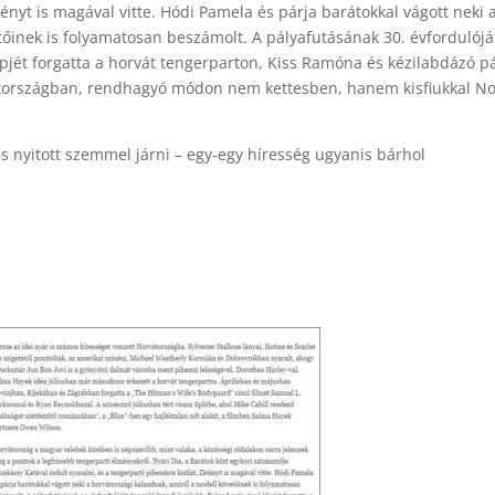
tényt is magával vitte. Hódi Pamela és párja barátokkal vágott neki 
tőinek is folyamatosan beszámolt. A pályafutásának 30. évfordulójá
pjét forgatta a horvát tengerparton, Kiss Ramóna és kézilabdázó pá
vátországban, rendhagyó módon nem kettesben, hanem kisfiukkal N
 nyitott szemmel járni – egy-egy híresség ugyanis bárhol