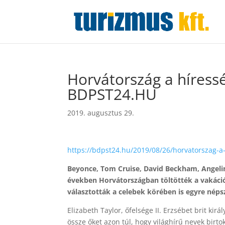
Horvátország a híressé
BDPST24.HU
2019. augusztus 29.
https://bdpst24.hu/2019/08/26/horvatorszag-a-
Beyonce, Tom Cruise, David Beckham, Angelina
években Horvátországban töltötték a vakációt
választották a celebek körében is egyre nép
Elizabeth Taylor, őfelsége II. Erzsébet brit kir
össze őket azon túl, hogy világhírű nevek birt