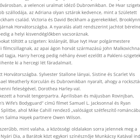
tővárosban, a velencei uralmat idéző Dubrovnikban. De Hvar szigete
bb szállodája, az Adriana olyan sztárok kedvence, mint a Született
eckham család. Victoria és David Beckham a gyerekeikkel, Brooklynn
járnak Horvátországba. A nyaralás alatt rendszerint jachtot béreln
 pedig a helyi kisvendéglőkben vacsoráznak.
kat töltött a szigeten: kislányát, Blue Ivyt Hvar polgármestere
odi filmcsillagnak, az apai ágon horvát származású John Malkovichna
alád tagja, Harry herceg pedig néhány évvel ezelőtt a Pakleni-szigetek
hente ki a hercegi lét fáradalmait.
t Horvátországba. Sylvester Stallone lányai, Sistine és Scarlet Vis
chael Weatherly Korculán és Dubrovnikban nyaralt, ahogy a rocksztá
henni feleségével, Dorothea Harley-val.
ezett a horvát tengerpartra. Áprilisban és májusban Rovinjban,
’s Wife’s Bodyguard” című filmet Samuel L. Jacksonnal és Ryan
a Splitbe, ahol Mike Cahill rendező „valóságot szétfeszítő románcáb
lmben Salma Hayek partnere Owen Wilson.
szerűbb, mint valaha, a közösségi oldalakon sorra jelennek meg a
 Nyári Dia, a Barátok közt egykori színésznője Munkácsy Katával in