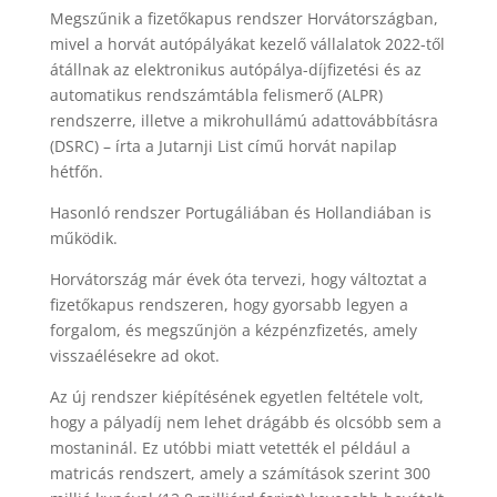
Megszűnik a fizetőkapus rendszer Horvátországban,
mivel a horvát autópályákat kezelő vállalatok 2022-től
átállnak az elektronikus autópálya-díjfizetési és az
automatikus rendszámtábla felismerő (ALPR)
rendszerre, illetve a mikrohullámú adattovábbításra
(DSRC) – írta a Jutarnji List című horvát napilap
hétfőn.
Hasonló rendszer Portugáliában és Hollandiában is
működik.
Horvátország már évek óta tervezi, hogy változtat a
fizetőkapus rendszeren, hogy gyorsabb legyen a
forgalom, és megszűnjön a kézpénzfizetés, amely
visszaélésekre ad okot.
Az új rendszer kiépítésének egyetlen feltétele volt,
hogy a pályadíj nem lehet drágább és olcsóbb sem a
mostaninál. Ez utóbbi miatt vetették el például a
matricás rendszert, amely a számítások szerint 300