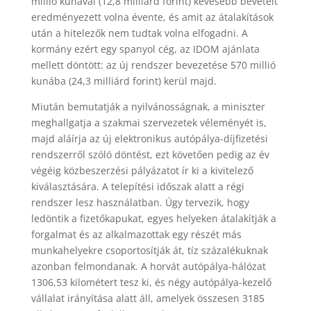
millió kunával (12,8 milliárd forint) kevesebb bevételt
eredményezett volna évente, és amit az átalakítások
után a hitelezők nem tudtak volna elfogadni. A
kormány ezért egy spanyol cég, az IDOM ajánlata
mellett döntött: az új rendszer bevezetése 570 millió
kunába (24,3 milliárd forint) kerül majd.
Miután bemutatják a nyilvánosságnak, a miniszter
meghallgatja a szakmai szervezetek véleményét is,
majd aláírja az új elektronikus autópálya-díjfizetési
rendszerről szóló döntést, ezt követően pedig az év
végéig közbeszerzési pályázatot ír ki a kivitelező
kiválasztására. A telepítési időszak alatt a régi
rendszer lesz használatban. Úgy tervezik, hogy
ledöntik a fizetőkapukat, egyes helyeken átalakítják a
forgalmat és az alkalmazottak egy részét más
munkahelyekre csoportosítják át, tíz százalékuknak
azonban felmondanak. A horvát autópálya-hálózat
1306,53 kilométert tesz ki, és négy autópálya-kezelő
vállalat irányítása alatt áll, amelyek összesen 3185