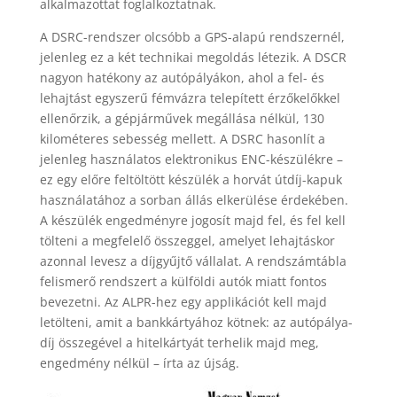
alkalmazottat foglalkoztatnak.
A DSRC-rendszer olcsóbb a GPS-alapú rendszernél,
jelenleg ez a két technikai megoldás létezik. A DSCR
nagyon hatékony az autópályákon, ahol a fel- és
lehajtást egyszerű fémvázra telepített érzőkelőkkel
ellenőrzik, a gépjárművek megállása nélkül, 130
kilométeres sebesség mellett. A DSRC hasonlít a
jelenleg használatos elektronikus ENC-készülékre –
ez egy előre feltöltött készülék a horvát útdíj-kapuk
használatához a sorban állás elkerülése érdekében.
A készülék engedményre jogosít majd fel, és fel kell
tölteni a megfelelő összeggel, amelyet lehajtáskor
azonnal levesz a díjgyűjtő vállalat. A rendszámtábla
felismerő rendszert a külföldi autók miatt fontos
bevezetni. Az ALPR-hez egy applikációt kell majd
letölteni, amit a bankkártyához kötnek: az autópálya-
díj összegével a hitelkártyát terhelik majd meg,
engedmény nélkül – írta az újság.