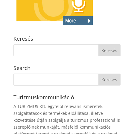
Keresés
Search
Turizmuskommunikáció
A TURIZMUS Kft. egyfelől releváns ismeretek,
szolgáltatások és termékek előállítása, illetve
közvetítése útján szolgálja a turizmus professzionális
szereplőinek munkáját, másfelől kommunikációs
platformot teremt a szakmai szereplők és a szakmai