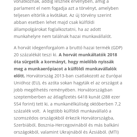
vonatkoznak, addig lesznek érvényben, amíg a
parlament el nem fogadja azt a törvényt, amelyben
teljesen eltörlik a kvótákat. Az új törvény szerint
abban esetben lehet majd csak külföldi
állampolgárokat foglalkoztatni, ha az adott
munkahelyre nem találnak hazai munkavállalót.
A horvát idegenforgalom a bruttó hazai termék (GDP)
20 százalékát teszi ki.
A horvát munkáltatók 2018
óta sürgetik a kormányt, hogy mielőbb nyissák
meg a munkaerőpiacot a külföldi munkavállalók
előtt.
Horvátország 2013-ban csatlakozott az Európai
Unióhoz (EU), és azóta sokan hagyták el az országot a
jobb megélhetés reményében. Horvátországban
szeptemberben az átlagfizetés 6418 kunát (288 ezer
554 forint) tett ki, a munkanélküliség októberben 7,2
százalék volt. A legtöbb külföldi munkavállaló a
szomszédos országokból érkezik Horvátországba,
Szerbiából, Bosznia-Hercegovinából és más balkáni
országokból, valamint Ukrajnából és Ázsiából. (MTI)