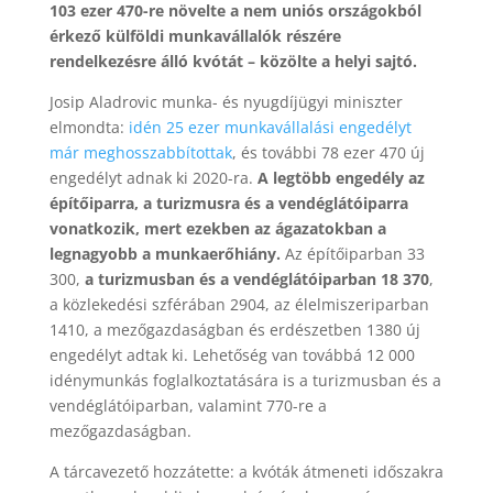
103 ezer 470-re növelte a nem uniós országokból
érkező külföldi munkavállalók részére
rendelkezésre álló kvótát – közölte a helyi sajtó.
Josip Aladrovic munka- és nyugdíjügyi miniszter
elmondta:
idén 25 ezer munkavállalási engedélyt
már meghosszabbítottak
, és további 78 ezer 470 új
engedélyt adnak ki 2020-ra.
A legtöbb engedély az
építőiparra, a turizmusra és a vendéglátóiparra
vonatkozik, mert ezekben az ágazatokban a
legnagyobb a munkaerőhiány.
Az építőiparban 33
300,
a turizmusban és a vendéglátóiparban 18 370
,
a közlekedési szférában 2904, az élelmiszeriparban
1410, a mezőgazdaságban és erdészetben 1380 új
engedélyt adtak ki. Lehetőség van továbbá 12 000
idénymunkás foglalkoztatására is a turizmusban és a
vendéglátóiparban, valamint 770-re a
mezőgazdaságban.
A tárcavezető hozzátette: a kvóták átmeneti időszakra