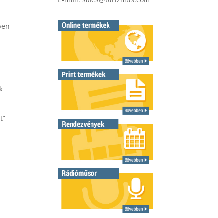
ben
k
t”