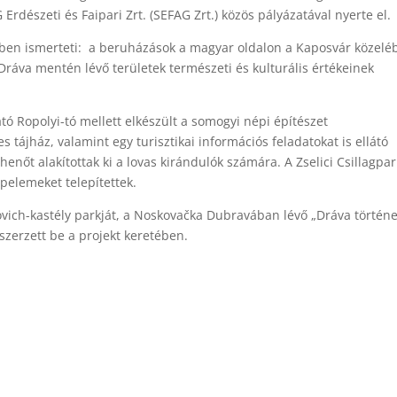
észeti és Faipari Zrt. (SEFAG Zrt.) közös pályázatával nyerte el.
yében ismerteti: a beruházások a magyar oldalon a Kaposvár közelé
a Dráva mentén lévő területek természeti és kulturális értékeinek
ó Ropolyi-tó mellett elkészült a somogyi népi építészet
 tájház, valamint egy turisztikai információs feladatokat is ellátó
enőt alakítottak ki a lovas kirándulók számára. A Zselici Csillagpar
pelemeket telepítettek.
ovich-kastély parkját, a Noskovačka Dubravában lévő „Dráva történe
szerzett be a projekt keretében.