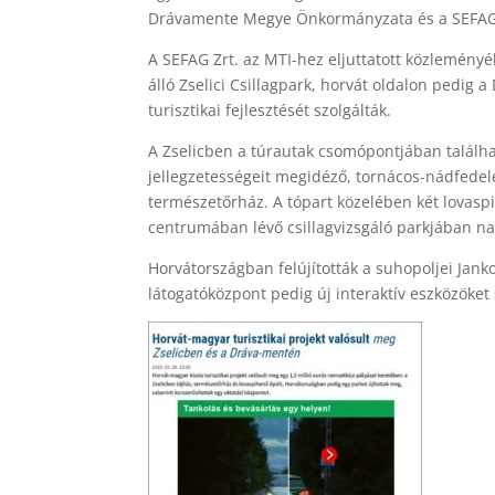
Drávamente Megye Önkormányzata és a SEFAG Erd
A SEFAG Zrt. az MTI-hez eljuttatott közlemén
álló Zselici Csillagpark, horvát oldalon pedig 
turisztikai fejlesztését szolgálták.
A Zselicben a túrautak csomópontjában találhat
jellegzetességeit megidéző, tornácos-nádfedeles
természetőrház. A tópart közelében két lovaspih
centrumában lévő csillagvizsgáló parkjában na
Horvátországban felújították a suhopoljei Jank
látogatóközpont pedig új interaktív eszközöket 