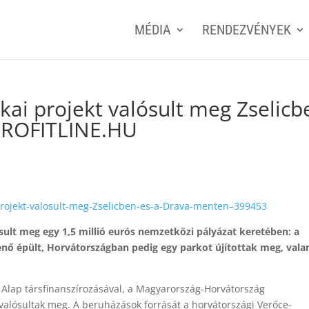
MÉDIA
RENDEZVÉNYEK
kai projekt valósult meg Zselicb
PROFITLINE.HU
i-projekt-valosult-meg-Zselicben-es-a-Drava-menten–399453
sult meg egy 1,5 millió eurós nemzetközi pályázat keretében: a
enő épült, Horvátországban pedig egy parkot újítottak meg, vala
si Alap társfinanszírozásával, a Magyarország-Horvátország
alósultak meg. A beruházások forrását a horvátországi Verőce-