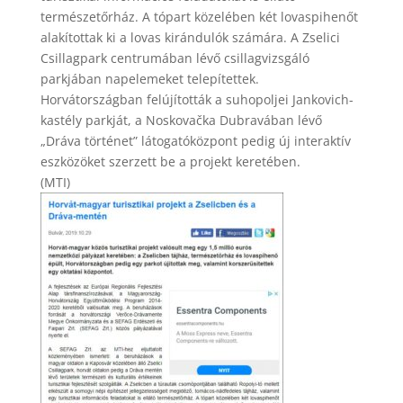
természetőrház. A tópart közelében két lovaspihenőt
alakítottak ki a lovas kirándulók számára. A Zselici
Csillagpark centrumában lévő csillagvizsgáló
parkjában napelemeket telepítettek.
Horvátországban felújították a suhopoljei Jankovich-
kastély parkját, a Noskovačka Dubravában lévő
„Dráva történet” látogatóközpont pedig új interaktív
eszközöket szerzett be a projekt keretében.
(MTI)