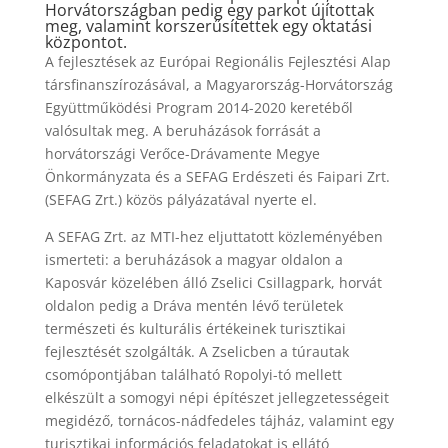
Horvátországban pedig egy parkot újítottak
meg, valamint korszerűsítettek egy oktatási
központot.
A fejlesztések az Európai Regionális Fejlesztési Alap
társfinanszírozásával, a Magyarország-Horvátország
Együttműködési Program 2014-2020 keretéből
valósultak meg. A beruházások forrását a
horvátországi Verőce-Drávamente Megye
Önkormányzata és a SEFAG Erdészeti és Faipari Zrt.
(SEFAG Zrt.) közös pályázatával nyerte el.
A SEFAG Zrt. az MTI-hez eljuttatott közleményében
ismerteti: a beruházások a magyar oldalon a
Kaposvár közelében álló Zselici Csillagpark, horvát
oldalon pedig a Dráva mentén lévő területek
természeti és kulturális értékeinek turisztikai
fejlesztését szolgálták. A Zselicben a túrautak
csomópontjában található Ropolyi-tó mellett
elkészült a somogyi népi építészet jellegzetességeit
megidéző, tornácos-nádfedeles tájház, valamint egy
turisztikai információs feladatokat is ellátó