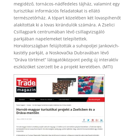
megidéző, tornácos-nádfedeles tájház, valamint egy
turisztikai információs feladatokat is ellátó
természetőrház. A tópart közelében két lovaspihenőt
alakítottak ki a lovas kirándulók számára. A Zselici
Csillagpark centrumában lévő csillagvizsgáló
parkjában napelemeket telepítettek.
Horvátországban felújították a suhopoljei Jankovich-
kastély parkját, a Noskovačka Dubravában lévő
“Dráva történet” látogatóközpont pedig új interaktív
eszközöket szerzett be a projekt keretében. (MTI)