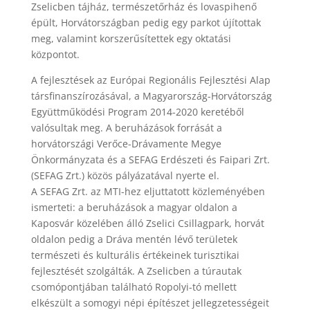
Zselicben tájház, természetőrház és lovaspihenő
épült, Horvátországban pedig egy parkot újítottak
meg, valamint korszerűsítettek egy oktatási
központot.
A fejlesztések az Európai Regionális Fejlesztési Alap
társfinanszírozásával, a Magyarország-Horvátország
Együttműködési Program 2014-2020 keretéből
valósultak meg. A beruházások forrását a
horvátországi Verőce-Drávamente Megye
Önkormányzata és a SEFAG Erdészeti és Faipari Zrt.
(SEFAG Zrt.) közös pályázatával nyerte el.
A SEFAG Zrt. az MTI-hez eljuttatott közleményében
ismerteti: a beruházások a magyar oldalon a
Kaposvár közelében álló Zselici Csillagpark, horvát
oldalon pedig a Dráva mentén lévő területek
természeti és kulturális értékeinek turisztikai
fejlesztését szolgálták. A Zselicben a túrautak
csomópontjában található Ropolyi-tó mellett
elkészült a somogyi népi építészet jellegzetességeit