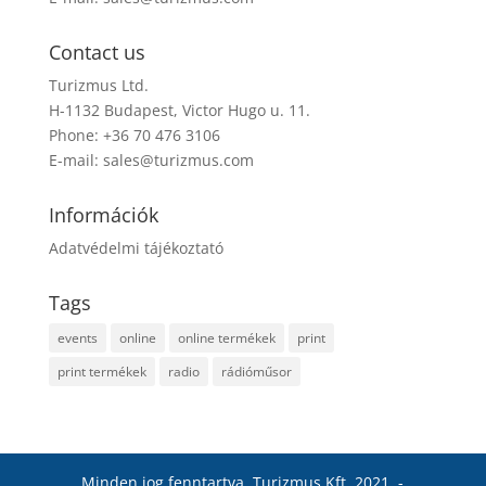
Contact us
Turizmus Ltd.
H-1132 Budapest, Victor Hugo u. 11.
Phone: +36 70 476 3106
E-mail:
sales@turizmus.com
Információk
Adatvédelmi tájékoztató
Tags
events
online
online termékek
print
print termékek
radio
rádióműsor
Minden jog fenntartva. Turizmus Kft. 2021. -