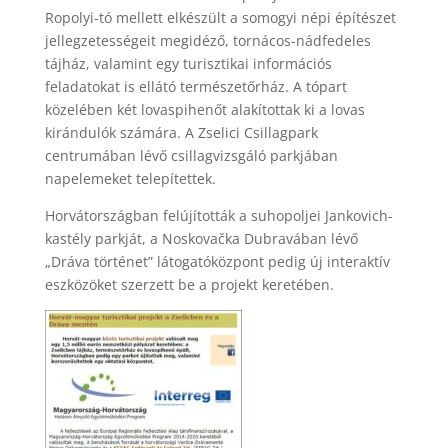
Ropolyi-tó mellett elkészült a somogyi népi építészet
jellegzetességeit megidéző, tornácos-nádfedeles
tájház, valamint egy turisztikai információs
feladatokat is ellátó természetőrház. A tópart
közelében két lovaspihenőt alakítottak ki a lovas
kirándulók számára. A Zselici Csillagpark
centrumában lévő csillagvizsgáló parkjában
napelemeket telepítettek.
Horvátországban felújították a suhopoljei Jankovich-
kastély parkját, a Noskovačka Dubravában lévő
„Dráva történet” látogatóközpont pedig új interaktív
eszközöket szerzett be a projekt keretében.