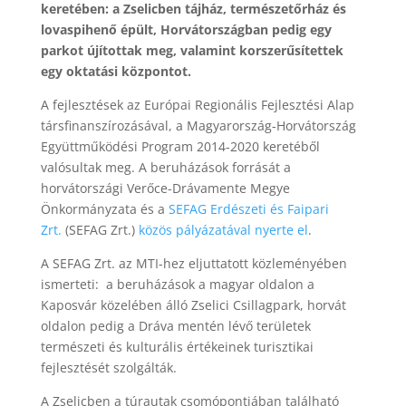
keretében: a Zselicben tájház, természetőrház és
lovaspihenő épült, Horvátországban pedig egy
parkot újítottak meg, valamint korszerűsítettek
egy oktatási központot.
A fejlesztések az Európai Regionális Fejlesztési Alap
társfinanszírozásával, a Magyarország-Horvátország
Együttműködési Program 2014-2020 keretéből
valósultak meg. A beruházások forrását a
horvátországi Verőce-Drávamente Megye
Önkormányzata és a
SEFAG Erdészeti és Faipari
Zrt.
(SEFAG Zrt.)
közös pályázatával nyerte el
.
A SEFAG Zrt. az MTI-hez eljuttatott közleményében
ismerteti: a beruházások a magyar oldalon a
Kaposvár közelében álló Zselici Csillagpark, horvát
oldalon pedig a Dráva mentén lévő területek
természeti és kulturális értékeinek turisztikai
fejlesztését szolgálták.
A Zselicben a túrautak csomópontjában található