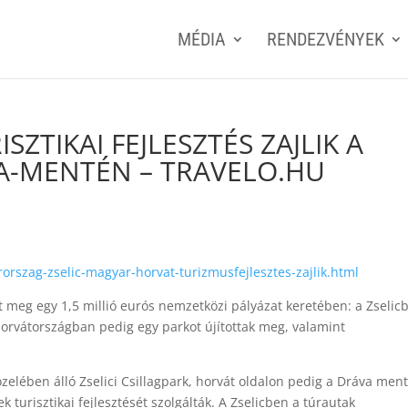
MÉDIA
RENDEZVÉNYEK
ZTIKAI FEJLESZTÉS ZAJLIK A
VA-MENTÉN – TRAVELO.HU
rszag-zselic-magyar-horvat-turizmusfejlesztes-zajlik.html
lt meg egy 1,5 millió eurós nemzetközi pályázat keretében: a Zselic
Horvátországban pedig egy parkot újítottak meg, valamint
elében álló Zselici Csillagpark, horvát oldalon pedig a Dráva men
ek turisztikai fejlesztését szolgálták. A Zselicben a túrautak