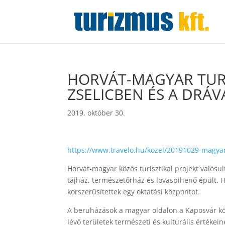
HORVÁT-MAGYAR TURIS
ZSELICBEN ÉS A DRÁ
2019. október 30.
https://www.travelo.hu/kozel/20191029-magyaro
Horvát-magyar közös turisztikai projekt valósu
tájház, természetőrház és lovaspihenő épült, 
korszerűsítettek egy oktatási központot.
A beruházások a magyar oldalon a Kaposvár köz
lévő területek természeti és kulturális értékein