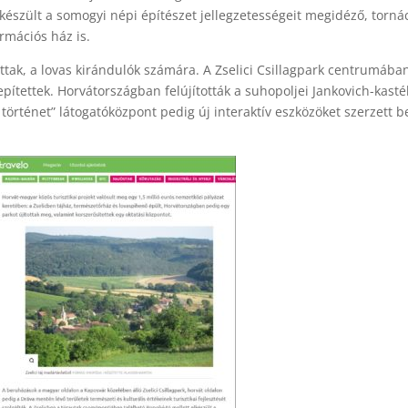
készült a somogyi népi építészet jellegzetességeit megidéző, torná
ormációs ház is.
ottak, a lovas kirándulók számára. A Zselici Csillagpark centrumába
pítettek. Horvátországban felújították a suhopoljei Jankovich-kasté
örténet” látogatóközpont pedig új interaktív eszközöket szerzett b