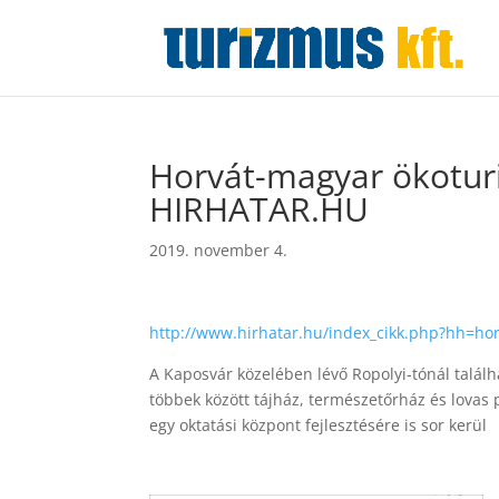
Horvát-magyar ökoturis
HIRHATAR.HU
2019. november 4.
http://www.hirhatar.hu/index_cikk.php?hh=horv
A Kaposvár közelében lévő Ropolyi-tónál talál
többek között tájház, természetőrház és lovas 
egy oktatási központ fejlesztésére is sor kerül