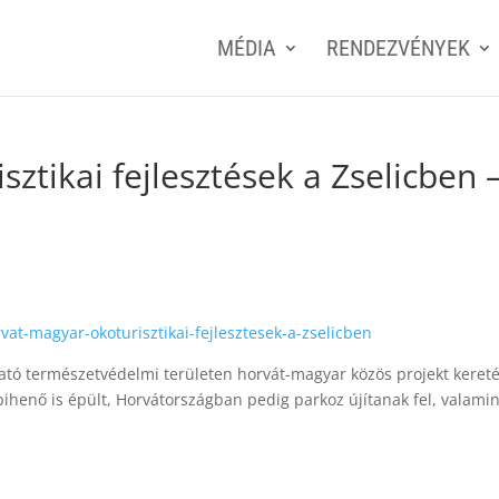
MÉDIA
RENDEZVÉNYEK
ztikai fejlesztések a Zselicben 
at-magyar-okoturisztikai-fejlesztesek-a-zselicben
ható természetvédelmi területen horvát-magyar közös projekt keret
pihenő is épült, Horvátországban pedig parkoz újítanak fel, valamin