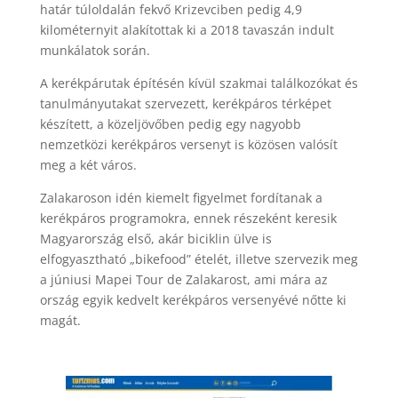
határ túloldalán fekvő Krizevciben pedig 4,9
kilométernyit alakítottak ki a 2018 tavaszán indult
munkálatok során.
A kerékpárutak építésén kívül szakmai találkozókat és
tanulmányutakat szervezett, kerékpáros térképet
készített, a közeljövőben pedig egy nagyobb
nemzetközi kerékpáros versenyt is közösen valósít
meg a két város.
Zalakaroson idén kiemelt figyelmet fordítanak a
kerékpáros programokra, ennek részeként keresik
Magyarország első, akár biciklin ülve is
elfogyasztható „bikefood” ételét, illetve szervezik meg
a júniusi Mapei Tour de Zalakarost, ami mára az
ország egyik kedvelt kerékpáros versenyévé nőtte ki
magát.