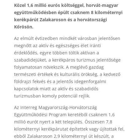
Közel 1,6 millió eurós költséggel, horvát-magyar
együttműködésben épült csaknem 8 kilométernyi
kerékpárút Zalakaroson és a horvátországi
Kőrösön.
Az elmúlt évtizedben mindkét városban jelentősen
megnőtt az aktív és egészséges élet iránti
érdeklődés, egyre többen töltik aktívan a
szabadidejüket, a kerékpáros turizmus jelentősége
folyamatosan növekszik. A meglévő gazdag
természeti értékek és kulturális örökség, a kedvező
földrajzi fekvés és a jelentős idegenforgalmi
kapcsolatok miatt az aktív és szabadidős
turizmusban komoly potenciál rejlik.
Az Interreg Magyarország-Horvátország
Együttműködési Program keretéből csaknem 1,6
millió eurót nyert a két település. Összesen 7,8
kilométernyi kerékpárutat építettek vagy újítottak fel,
ebből Zalakaroson 2,9 kilométernyi út készült, a