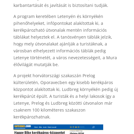
karbantartását és javítását is biztosítani tudják.
A program keretében Letenyén és környékén
pihenőhelyeket, infópontokat alakítottak ki, a
kerékpározható útvonalak mentén információs
táblákat helyeztek el. A tanösvényen táblák jelzik,
hogy mely útvonalakat ajánlják a turistáknak, a
városban elhelyezett információs táblák pedig
Letenye történetét, a város nevezetességeit, a Mura
élővilágát mutatják be.
A projekt horvátországi szakaszán Prelog
külterületén, Oporavecben egy kisebb kerékpáros
központot alakítottak ki, Ludbreg környékén pedig új
kerékpárút épült. A turisták és a helyi lakosok így a
Letenye, Prelog és Ludbreg közötti útvonalon már
csaknem 100 kilométeres szakaszon
kerékpározhatnak.