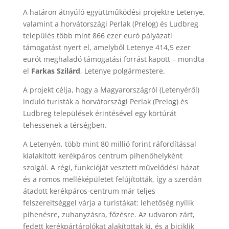
A határon átnyúló együttműködési projektre Letenye,
valamint a horvátországi Perlak (Prelog) és Ludbreg
település több mint 866 ezer euró pályázati
támogatást nyert el, amelyből Letenye 414,5 ezer
eurót meghaladó támogatási forrást kapott – mondta
el
Farkas Szilárd
, Letenye polgármestere.
A projekt célja, hogy a Magyarországról (Letenyéről)
induló turisták a horvátországi Perlak (Prelog) és
Ludbreg települések érintésével egy körtúrát
tehessenek a térségben.
A Letenyén, több mint 80 millió forint ráfordítással
kialakított kerékpáros centrum pihenőhelyként
szolgál. A régi, funkcióját vesztett művelődési házat
és a romos melléképületet felújították, így a szerdán
átadott kerékpáros-centrum már teljes
felszereltséggel várja a turistákat: lehetőség nyílik
pihenésre, zuhanyzásra, főzésre. Az udvaron zárt,
fedett kerékpártárolókat alakítottak ki, és a biciklik