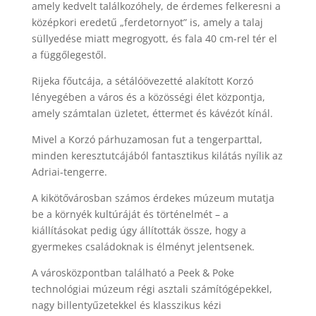
amely kedvelt találkozóhely, de érdemes felkeresni a
középkori eredetű „ferdetornyot” is, amely a talaj
süllyedése miatt megrogyott, és fala 40 cm-rel tér el
a függőlegestől.
Rijeka főutcája, a sétálóövezetté alakított Korzó
lényegében a város és a közösségi élet központja,
amely számtalan üzletet, éttermet és kávézót kínál.
Mivel a Korzó párhuzamosan fut a tengerparttal,
minden keresztutcájából fantasztikus kilátás nyílik az
Adriai-tengerre.
A kikötővárosban számos érdekes múzeum mutatja
be a környék kultúráját és történelmét – a
kiállításokat pedig úgy állították össze, hogy a
gyermekes családoknak is élményt jelentsenek.
A városközpontban található a Peek & Poke
technológiai múzeum régi asztali számítógépekkel,
nagy billentyűzetekkel és klasszikus kézi