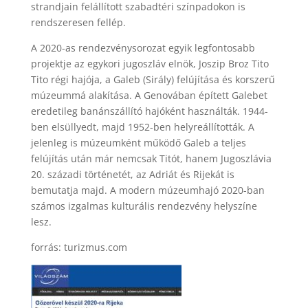
strandjain felállított szabadtéri színpadokon is
rendszeresen fellép.
A 2020-as rendezvénysorozat egyik legfontosabb
projektje az egykori jugoszláv elnök, Joszip Broz Tito
Tito régi hajója, a Galeb (Sirály) felújítása és korszerű
múzeummá alakítása. A Genovában épített Galebet
eredetileg banánszállító hajóként használták. 1944-
ben elsüllyedt, majd 1952-ben helyreállították. A
jelenleg is múzeumként működő Galeb a teljes
felújítás után már nemcsak Titót, hanem Jugoszlávia
20. századi történetét, az Adriát és Rijekát is
bemutatja majd. A modern múzeumhajó 2020-ban
számos izgalmas kulturális rendezvény helyszíne
lesz.
forrás: turizmus.com