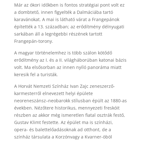
Már az ókori időkben is fontos stratégiai pont volt ez
a dombtető, innen figyelték a Dalmáciába tartó
karavánokat. A mai is látható várat a Frangepánok
építették a 13. században; az erődítmény délnyugati
sarkában áll a legrégebbi részének tartott
Frangepán-torony.
A magyar történelemhez is több szálon kötődő
erődítmény az I. és a II. világháborúban katonai bázis
volt. Ma elsősorban az innen nyíló panoráma miatt
keresik fel a turisták.
A Horvát Nemzeti Színház Ivan Zajc zeneszerző-
karmesterről elnevezett helyi épülete
neoreneszánsz–neobarokk stílusban épült az 1880-as
években. Nézőtere historikus, mennyezeti freskóit
részben az akkor még ismeretlen fiatal osztrák festő,
Gustav Klimt festette. Az épület ma is színházi,
opera- és balettelőadásoknak ad otthont, de a
színház társulata a Korzónvagy a Kvarner-öböl