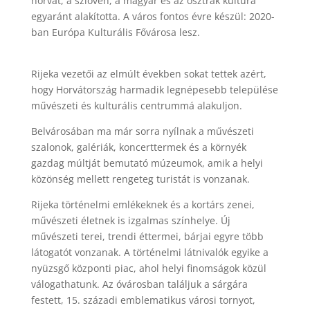
horvát, a szlovén, a magyar és az osztrák kultúra
egyaránt alakította. A város fontos évre készül: 2020-
ban Európa Kulturális Fővárosa lesz.
Rijeka vezetői az elmúlt években sokat tettek azért,
hogy Horvátország harmadik legnépesebb települése
művészeti és kulturális centrummá alakuljon.
Belvárosában ma már sorra nyílnak a művészeti
szalonok, galériák, koncerttermek és a környék
gazdag múltját bemutató múzeumok, amik a helyi
közönség mellett rengeteg turistát is vonzanak.
Rijeka történelmi emlékeknek és a kortárs zenei,
művészeti életnek is izgalmas színhelye. Új
művészeti terei, trendi éttermei, bárjai egyre több
látogatót vonzanak. A történelmi látnivalók egyike a
nyüzsgő központi piac, ahol helyi finomságok közül
válogathatunk. Az óvárosban találjuk a sárgára
festett, 15. századi emblematikus városi tornyot,