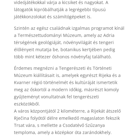
videójátékokkal várja a kicsiket és nagyokat. A
látogatók kipróbálhatják a legrégebbi típusú
játékkonzolokat és számítógépeket is.
Szintén az egész családnak izgalmas programot kínál
a Természettudományi Múzeum, amely az Adria
térségének geológiáját, növényvilágát és tengeri
élőlényeit mutatja be, botanikus kertjében pedig
több mint kétezer őshonos növényfaj található.
Érdemes megnézni a Tengerészeti és Történeti
Múzeum kiállításait is, amelyek egyrészt Rijeka és a
Kvarner régió történelmét és kultúráját ismertetik
meg az őskortól a modern időkig, másrészt komoly
gyűjteményt vonultatnak fel tengerészeti
eszközökből.
A város központjától 2 kilométerre, a Rijekát átszelő
Rječina folyótól délre emelkedő magaslaton fekszik
Trsat vára, s mellette a Csodatévő Szűzanya
temploma, amely a középkor óta zarándokhely.