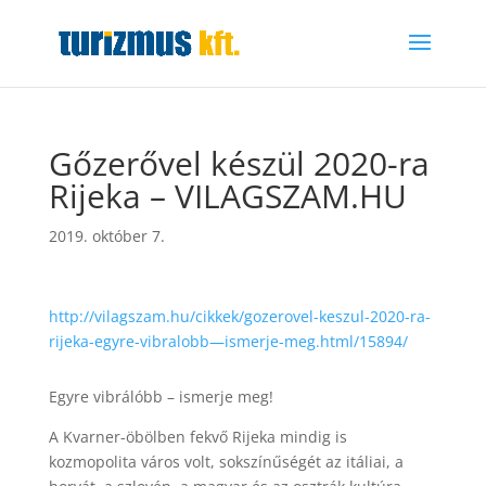
Gőzerővel készül 2020-ra
Rijeka – VILAGSZAM.HU
2019. október 7.
http://vilagszam.hu/cikkek/gozerovel-keszul-2020-ra-
rijeka-egyre-vibralobb—ismerje-meg.html/15894/
Egyre vibrálóbb – ismerje meg!
A Kvarner-öbölben fekvő Rijeka mindig is
kozmopolita város volt, sokszínűségét az itáliai, a