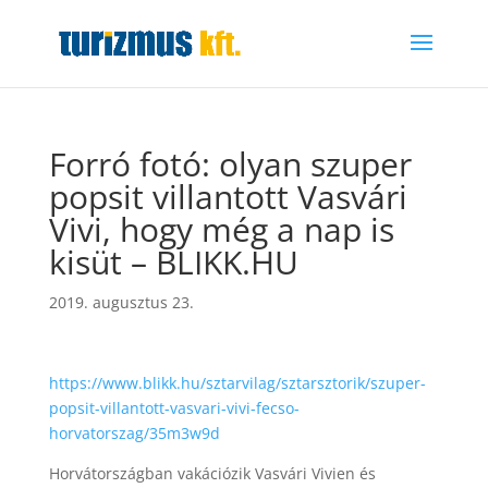
Forró fotó: olyan szuper
popsit villantott Vasvári
Vivi, hogy még a nap is
kisüt – BLIKK.HU
2019. augusztus 23.
https://www.blikk.hu/sztarvilag/sztarsztorik/szuper-
popsit-villantott-vasvari-vivi-fecso-
horvatorszag/35m3w9d
Horvátországban vakációzik Vasvári Vivien és