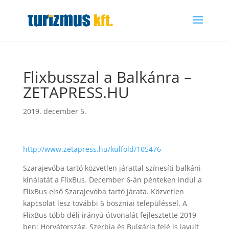
Flixbusszal a Balkánra –
ZETAPRESS.HU
2019. december 5.
http://www.zetapress.hu/kulfold/105476
Szarajevóba tartó közvetlen járattal színesíti balkáni
kínálatát a FlixBus. December 6-án pénteken indul a
FlixBus első Szarajevóba tartó járata. Közvetlen
kapcsolat lesz további 6 boszniai településsel. A
FlixBus több déli irányú útvonalát fejlesztette 2019-
ben: Horvátország, Szerbia és Bulgária felé is javult