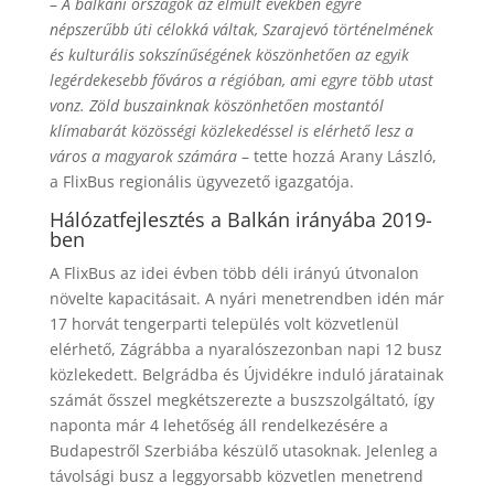
–
A balkáni országok az elmúlt években egyre
népszerűbb úti célokká váltak, Szarajevó történelmének
és kulturális sokszínűségének köszönhetően az egyik
legérdekesebb főváros a régióban, ami egyre több utast
vonz. Zöld buszainknak köszönhetően mostantól
klímabarát közösségi közlekedéssel is elérhető lesz a
város a magyarok számára
– tette hozzá Arany László,
a FlixBus regionális ügyvezető igazgatója.
Hálózatfejlesztés a Balkán irányába 2019-
ben
A FlixBus az idei évben több déli irányú útvonalon
növelte kapacitásait. A nyári menetrendben idén már
17 horvát tengerparti település volt közvetlenül
elérhető, Zágrábba a nyaralószezonban napi 12 busz
közlekedett. Belgrádba és Újvidékre induló járatainak
számát ősszel megkétszerezte a buszszolgáltató, így
naponta már 4 lehetőség áll rendelkezésére a
Budapestről Szerbiába készülő utasoknak. Jelenleg a
távolsági busz a leggyorsabb közvetlen menetrend