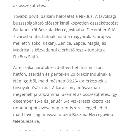
az összeköttetés.
Tovább bővíti balkáni hálózatát a FlixBus. A távolsági
buszszolgáltató először kínál közvetlen összeköttetést
Budapestről Bosznia-Hercegovinába. December 6-tól
7 városba utazhatnak majd a magyarok, Szarajevó
mellett Visoko, Kakanj, Zenica, Zepce, Maglaj és
Modrica is közvetlenül elérhető lesz – tudatta a
FlixBus Sajtó.
Az éjszakai járatok kezdetben heti háromszor:
hétfőn, szerdán és pénteken 20 órakor indulnak a
Népligetből, majd másnap 06:25-kor érkeznek a
bosnyák fővárosba. A karácsonyi időszakban
megemelt járatszámmal üzemel az összeköttetés, így
december 15-e és január 6-a Vízkereszt között két
ünnepnapot kivéve napi rendszerességgel lehet
majd távolsági busszal utazni Bosznia-Hercegovina
településeire.