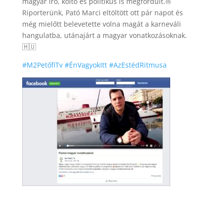
magyar író, költő és politikus is megfordult.
⛵️
Riporterünk, Pató Marci eltöltött ott pár napot és
még mielőtt belevetette volna magát a karneváli
hangulatba, utánajárt a magyar vonatkozásoknak.
🇭🇺
#
M2PetőfiTv
#
ÉnVagyokItt
#
AzEstédRitmusa