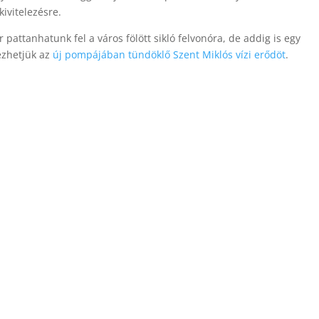
ivitelezésre.
 pattanhatunk fel a város fölött sikló felvonóra, de addig is egy
ézhetjük az
új pompájában tündöklő Szent Miklós vízi erődöt
.