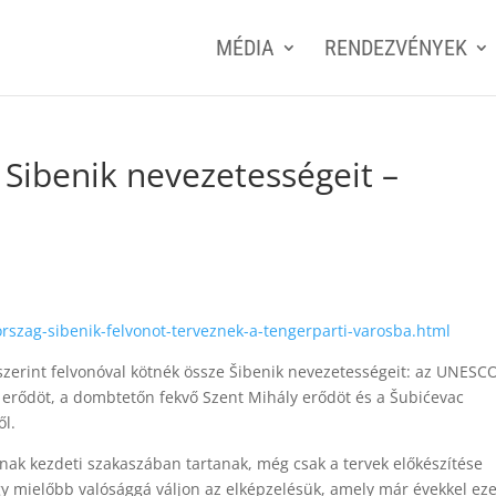
MÉDIA
RENDEZVÉNYEK
 Sibenik nevezetességeit –
rszag-sibenik-felvonot-terveznek-a-tengerparti-varosba.html
iszerint felvonóval kötnék össze Šibenik nevezetességeit: az UNESC
zi erődöt, a dombtetőn fekvő Szent Mihály erődöt és a Šubićevac
ől.
ának kezdeti szakaszában tartanak, még csak a tervek előkészítése
ogy mielőbb valósággá váljon az elképzelésük, amely már évekkel eze