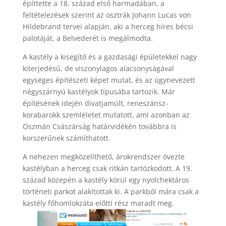
építtette a 18. század első harmadában, a
feltételezések szerint az osztrák Johann Lucas von
Hildebrand tervei alapján, aki a herceg híres bécsi
palotáját, a Belvederét is megálmodta.
A kastély a kisegítő és a gazdasági épületekkel nagy
kiterjedésű, de viszonylagos alacsonyságával
egységes építészeti képet mutat, és az úgynevezett
négyszárnyú kastélyok típusába tartozik. Már
építésének idején divatjamúlt, reneszánsz-
korabarokk szemléletet mutatott, ami azonban az
Oszmán Császárság határvidékén továbbra is
korszerűnek számíthatott.
A nehezen megközelíthető, árokrendszer övezte
kastélyban a herceg csak ritkán tartózkodott. A 19.
század közepén a kastély körül egy nyolchektáros
történeti parkot alakítottak ki. A parkból mára csak a
kastély főhomlokzata előtti rész maradt meg.