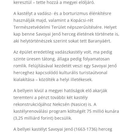
keresztül – tette hozzá a megyei elöljáró.
A kastélyt a vadász- és a borturizmus élénkítésre
használják majd, valamint a Kopácsi-rét
Természetvédelmi Terület népszerűsítésére. Helyet
kap benne Savoyai Jenő herceg életének története is,
aki helytörténészek szerint sokat tett Baranyáért.
Az épület eredetileg vadászkastély volt, ma pedig
szinte üresen tátong, állaga pedig folyamatosan
romlik. Felújításával kezdetét veszi egy Savoyai Jenő
herceghez kapcsolódó kulturális turistaútvonal
kialakítása – közölték a helyi illetékesek.
A bellyein kívül a megyei hatóságok elő akarják
teremteni a pénzt további két kastély
rekonstrukciójához Nekcsén (Nasice) is. A
kastélyrenoválási program költségét 75 millió kunára
(3,25 milliárd forint) becsülik.
A bellyei kastélyt Savoyai Jenő (1663-1736) herceg