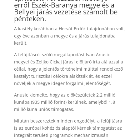
erről Eszék-Baranya megye és a
Bellyei járás vezetése számolt be
pénteken.
A kastély korábban a Horvát Erdők tulajdonában volt,
egy éve azonban a megye és a járás tulajdonába
került.
A felújításról szóló megállapodást Ivan Anusic
megyei és Zeljko Cickaj járási elöljáró írta alá azzal a
céllal, hogy a jelentős történelmi múlttal rendelkező
kastélyt turisztikai célokra alakítsák át, és ezzel
növeljék a megye idegenforgalmi jelentőségét.
Anusic kiemelte, hogy az előkészületek 2,2 millió
kunába (935 millió forint) kerülnek, amelyből 1,8
millió kuna uniós támogatás.
Miután beszereztek minden engedélyt, a felújításra
is az európai kohéziós alaptól kérnek támogatást az
integrált területi programok mechanizmusán