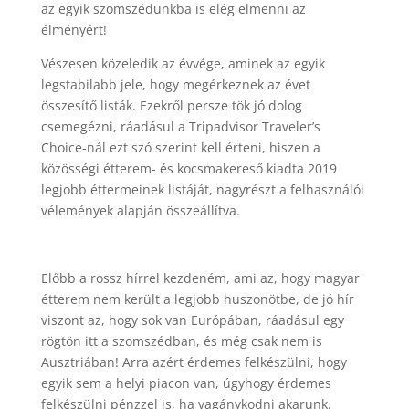
az egyik szomszédunkba is elég elmenni az
élményért!
Vészesen közeledik az évvége, aminek az egyik
legstabilabb jele, hogy megérkeznek az évet
összesítő listák. Ezekről persze tök jó dolog
csemegézni, ráadásul a Tripadvisor Traveler’s
Choice-nál ezt szó szerint kell érteni, hiszen a
közösségi étterem- és kocsmakereső kiadta 2019
legjobb éttermeinek listáját, nagyrészt a felhasználói
vélemények alapján összeállítva.
Előbb a rossz hírrel kezdeném, ami az, hogy magyar
étterem nem került a legjobb huszonötbe, de jó hír
viszont az, hogy sok van Európában, ráadásul egy
rögtön itt a szomszédban, és még csak nem is
Ausztriában! Arra azért érdemes felkészülni, hogy
egyik sem a helyi piacon van, úgyhogy érdemes
felkészülni pénzzel is, ha vagánykodni akarunk.