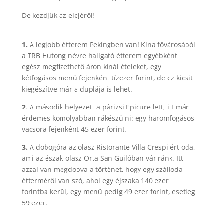
De kezdjük az elejéről!
1.
A legjobb étterem Pekingben van! Kína fővárosából
a TRB Hutong névre hallgató étterem egyébként
egész megfizethető áron kínál ételeket, egy
kétfogásos menü fejenként tízezer forint, de ez kicsit
kiegészítve már a duplája is lehet.
2.
A második helyezett a párizsi Epicure lett, itt már
érdemes komolyabban rákészülni: egy háromfogásos
vacsora fejenként 45 ezer forint.
3.
A dobogóra az olasz Ristorante Villa Crespi ért oda,
ami az észak-olasz Orta San Guilóban vár ránk. Itt
azzal van megdobva a történet, hogy egy szálloda
étterméről van szó, ahol egy éjszaka 140 ezer
forintba kerül, egy menü pedig 49 ezer forint, esetleg
59 ezer.