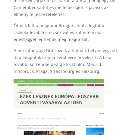
termékek várják a turistákat, a portál pedig egy kis
Camember sajtot és mellé pezsgőt is javasol az
élmény teljessé tételéhez.
Ötödik lett a belgiumi Brugge, ahol a legtöbb
csokoládéval, forró csokival és különféle más
édességgel lephetjük meg magunkat.
A horvátországi Dubrovnik a hatodik helyen végzett,
itt a látogatók száma évről évre növekszik. A lista
további sorrendje pedig Stockholm, Madrid,
Innsbruck, Prága, Strassbourg és Salzburg.