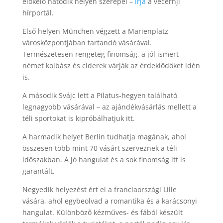
előkelő hatodik helyen szerepel –
írja
a vecernji
hírportál.
Első helyen München végzett a Marienplatz
városközpontjában tartandó vásárával.
Természetesen rengeteg finomság, a jól ismert
német kolbász és ciderek várják az érdeklődőket idén
is.
A második Svájc lett a Pilatus-hegyen található
legnagyobb vásárával – az ajándékvásárlás mellett a
téli sportokat is kipróbálhatjuk itt.
A harmadik helyet Berlin tudhatja magának, ahol
összesen több mint 70 vásárt szerveznek a téli
időszakban. A jó hangulat és a sok finomság itt is
garantált.
Negyedik helyezést ért el a franciaországi Lille
vására, ahol egybeolvad a romantika és a karácsonyi
hangulat. Különböző kézműves- és fából készült