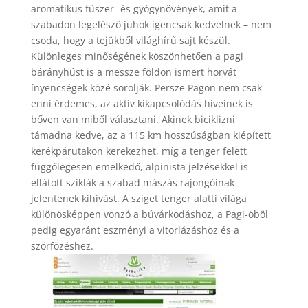
aromatikus fűszer- és gyógynövények, amit a
szabadon legelésző juhok igencsak kedvelnek – nem
csoda, hogy a tejükből világhírű sajt készül.
Különleges minőségének köszönhetően a pagi
bárányhúst is a messze földön ismert horvát
ínyencségek közé sorolják. Persze Pagon nem csak
enni érdemes, az aktív kikapcsolódás híveinek is
bőven van miből választani. Akinek biciklizni
támadna kedve, az a 115 km hosszúságban kiépített
kerékpárutakon kerekezhet, míg a tenger felett
függőlegesen emelkedő, alpinista jelzésekkel is
ellátott sziklák a szabad mászás rajongóinak
jelentenek kihívást. A sziget tenger alatti világa
különösképpen vonzó a búvárkodáshoz, a Pagi-öböl
pedig egyaránt eszményi a vitorlázáshoz és a
szörfözéshez.