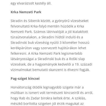
egy elvarázsolt kastély áll.
Krka Nemzeti Park
Skradin és Sibenik között, a gyönyörű vízeséseket
felvonultató Krka-folyó mentén húzódik a Krka
Nemzeti Park. Számos látnivalóját a jól kialakított
túraútvonalakon, a Skradini hídtól induló és a
Skradinski buk vízesésig nyúló 3 kilométer hosszú
kerékpárúton vagy szervezett hajótúrákon lehet
felkeresni. A Krka Nemzeti Park legismertebb
látványosságai a Skradinski buk és a Roški slap
vízesések, de a hagyományok kedvelői a 19. századi
vízimalmokat bemutató skanzent is élvezni fogják.
Pag-sziget kincsei
Horvátország ötödik legnagyobb szigete már a
múltban is ismert volt természeti kincseiről és arról,
hogy Rab és Zadar birokra keltek érte. A sziklás,
mészkő borította szigeten jól érzik magukat az