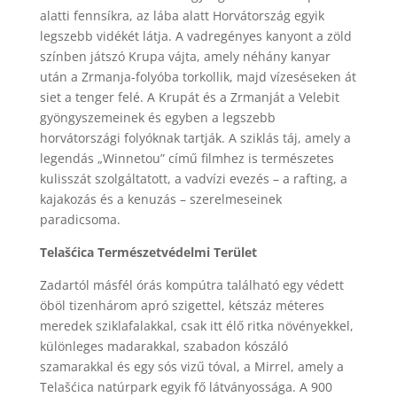
alatti fennsíkra, az lába alatt Horvátország egyik
legszebb vidékét látja. A vadregényes kanyont a zöld
színben játszó Krupa vájta, amely néhány kanyar
után a Zrmanja-folyóba torkollik, majd vízeséseken át
siet a tenger felé. A Krupát és a Zrmanját a Velebit
gyöngyszemeinek és egyben a legszebb
horvátországi folyóknak tartják. A sziklás táj, amely a
legendás „Winnetou” című filmhez is természetes
kulisszát szolgáltatott, a vadvízi evezés – a rafting, a
kajakozás és a kenuzás – szerelmeseinek
paradicsoma.
Telašćica Természetvédelmi Terület
Zadartól másfél órás kompútra található egy védett
öböl tizenhárom apró szigettel, kétszáz méteres
meredek sziklafalakkal, csak itt élő ritka növényekkel,
különleges madarakkal, szabadon kószáló
szamarakkal és egy sós vizű tóval, a Mirrel, amely a
Telašćica natúrpark egyik fő látványossága. A 900