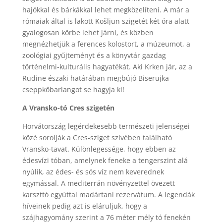
hajókkal és bárkákkal lehet megközelíteni. A már a
rómaiak által is lakott Košljun szigetét két óra alatt
gyalogosan körbe lehet járni, és közben
megnézhetjük a ferences kolostort, a múzeumot, a
zoológiai gyűjteményt és a könyvtár gazdag
történelmi-kulturális hagyatékát. Aki Krken jár, az a
Rudine északi határában megbújó Biserujka
cseppkőbarlangot se hagyja ki!
A Vransko-tó Cres szigetén
Horvátország legérdekesebb természeti jelenségei
közé sorolják a Cres-sziget szívében található
Vransko-tavat. Különlegessége, hogy ebben az
édesvízi tóban, amelynek feneke a tengerszint alá
nyúlik, az édes- és sós víz nem keverednek
egymással. A mediterrán növényzettel övezett
karszttó egyúttal madártani rezervátum. A legendák
híveinek pedig azt is eláruljuk, hogy a
szájhagyomány szerint a 76 méter mély tó fenekén