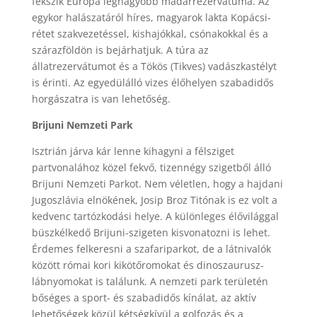
fekszik Európa legnagyobb madárrezervátuma. Az
egykor halászatáról híres, magyarok lakta Kopácsi-
rétet szakvezetéssel, kishajókkal, csónakokkal és a
szárazföldön is bejárhatjuk. A túra az
állatrezervátumot és a Tökös (Tikves) vadászkastélyt
is érinti. Az egyedülálló vizes élőhelyen szabadidős
horgászatra is van lehetőség.
Brijuni Nemzeti Park
Isztrián járva kár lenne kihagyni a félsziget
partvonalához közel fekvő, tizennégy szigetből álló
Brijuni Nemzeti Parkot. Nem véletlen, hogy a hajdani
Jugoszlávia elnökének, Josip Broz Titónak is ez volt a
kedvenc tartózkodási helye. A különleges élővilággal
büszkélkedő Brijuni-szigeten kisvonatozni is lehet.
Érdemes felkeresni a szafariparkot, de a látnivalók
között római kori kikötőromokat és dinoszaurusz-
lábnyomokat is találunk. A nemzeti park területén
bőséges a sport- és szabadidős kínálat, az aktív
lehetőségek közül kétségkívül a golfozás és a