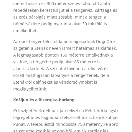
méter hosszú és 300 méter széles tóba föld alatti
repedéseken keresztül jut el a tengervíz. Zártsága és
az erős párolgás miatt sósabb, mint a tenger, a
hőmérséklete pedig nyaranta akár 30 fok fölé is
emelkedhet.
Az öböl tenger felőli oldalán magasodnak Dugi Otok
szigetén a Stenák néven ismert hatalmas sziklafalak.
A legmagasabb ponton 160 méterre emelkednek a
víz fölé, a tengerbe pedig akár 85 méterre is
aláereszkednek. A sziklafal tövében a ritka vörös
korall miatt igazán látványos a tengerfenék, de a
Stenákról delfineket és vándorsólymokat is
megfigyelhetünk.
Košljun és a Biserujka-barlang
Krk szigetének déli partján fekszik a Kelet-Adria egyik
legrégebbi és legjobban felszerelt turisztikai kikötője,
Punat. A településtől mindössze 750 méternyire apró
sziget emelkedik ki az öbölből, amit kizárólag kis