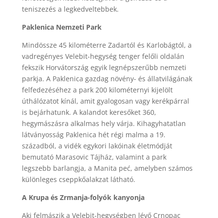
teniszezés a legkedveltebbek.
Paklenica Nemzeti Park
Mindössze 45 kilométerre Zadartól és Karlobágtól, a
vadregényes Velebit-hegység tenger felőli oldalán
fekszik Horvátország egyik legnépszerűbb nemzeti
parkja. A Paklenica gazdag növény- és állatvilágának
felfedezéséhez a park 200 kilométernyi kijelölt
úthálózatot kínál, amit gyalogosan vagy kerékpárral
is bejárhatunk. A kalandot keresőket 360,
hegymászásra alkalmas hely várja. Kihagyhatatlan
látványosság Paklenica hét régi malma a 19.
századból, a vidék egykori lakóinak életmódját
bemutató Marasovic Tájház, valamint a park
legszebb barlangja, a Manita peć, amelyben számos
különleges cseppkőalakzat látható.
A Krupa és Zrmanja-folyók kanyonja
Aki felmászik a Velebit-hegységben lévő Crnopac