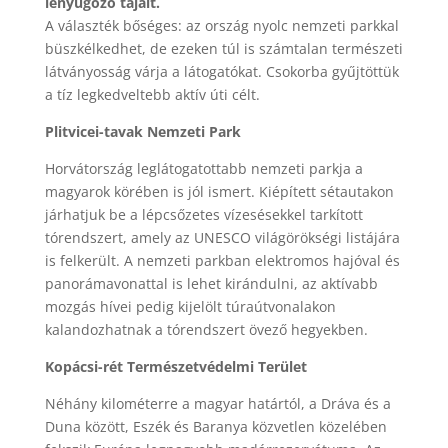
lenyűgöző tájait.
A választék bőséges: az ország nyolc nemzeti parkkal
büszkélkedhet, de ezeken túl is számtalan természeti
látványosság várja a látogatókat. Csokorba gyűjtöttük
a tíz legkedveltebb aktív úti célt.
Plitvicei-tavak Nemzeti Park
Horvátország leglátogatottabb nemzeti parkja a
magyarok körében is jól ismert. Kiépített sétautakon
járhatjuk be a lépcsőzetes vízesésekkel tarkított
tórendszert, amely az UNESCO világörökségi listájára
is felkerült. A nemzeti parkban elektromos hajóval és
panorámavonattal is lehet kirándulni, az aktívabb
mozgás hívei pedig kijelölt túraútvonalakon
kalandozhatnak a tórendszert övező hegyekben.
Kopácsi-rét Természetvédelmi Terület
Néhány kilométerre a magyar határtól, a Dráva és a
Duna között, Eszék és Baranya közvetlen közelében