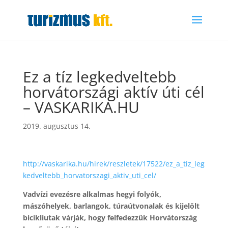
Ez a tíz legkedveltebb
horvátországi aktív úti cél
– VASKARIKA.HU
2019. augusztus 14.
http://vaskarika.hu/hirek/reszletek/17522/ez_a_tiz_leg
kedveltebb_horvatorszagi_aktiv_uti_cel/
Vadvízi evezésre alkalmas hegyi folyók,
mászóhelyek, barlangok, túraútvonalak és kijelölt
bicikliutak várják, hogy felfedezzük Horvátország