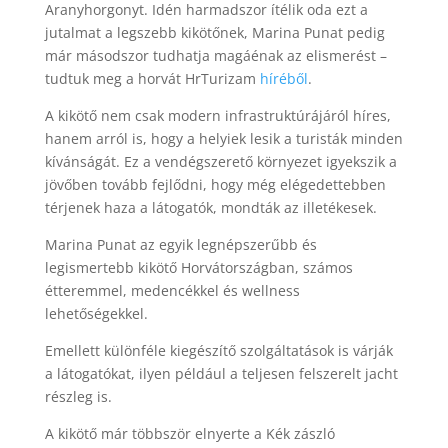
Aranyhorgonyt. Idén harmadszor ítélik oda ezt a
jutalmat a legszebb kikötőnek, Marina Punat pedig
már másodszor tudhatja magáénak az elismerést –
tudtuk meg a horvát HrTurizam
híréből
.
A kikötő nem csak modern infrastruktúrájáról híres,
hanem arról is, hogy a helyiek lesik a turisták minden
kívánságát. Ez a vendégszerető környezet igyekszik a
jövőben tovább fejlődni, hogy még elégedettebben
térjenek haza a látogatók, mondták az illetékesek.
Marina Punat az egyik legnépszerűbb és
legismertebb kikötő Horvátországban, számos
étteremmel, medencékkel és wellness
lehetőségekkel.
Emellett különféle kiegészítő szolgáltatások is várják
a látogatókat, ilyen például a teljesen felszerelt jacht
részleg is.
A kikötő már többször elnyerte a Kék zászló