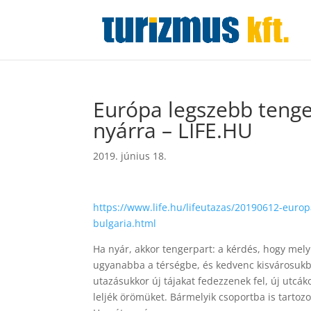
Európa legszebb tenger
nyárra – LIFE.HU
2019. június 18.
https://www.life.hu/lifeutazas/20190612-europ
bulgaria.html
Ha nyár, akkor tengerpart: a kérdés, hogy mely
ugyanabba a térségbe, és kedvenc kisvárosukb
utazásukkor új tájakat fedezzenek fel, új utc
leljék örömüket. Bármelyik csoportba is tartozo