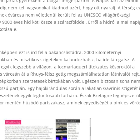
an jártak gyerekként a bolgár tengerparton. A Napospart az elmúlt
ig nem kell vagyonokat kiadnod azért, hogy ott nyaralj. A térség e
ek óvárosa nem véletlenül került fel az UNESCO világörökségi
y 9000 éves híd köti össze a szárazfölddel. Erről a hídról a mai napi
kotása-e.
éppen ezt is írd fel a bakancslistádra. 2000 kilométernyi
sokban és misztikus szigeteken kalandozhatsz, ha ide látogatsz. A
egyik legszebb a világon, a locmariaqueri titokzatos kősoroktól a
városán át a Rhuys-félszigetig megszámlálhatatlan látnivalót rejt.
özépkorban szerzetesek birtokában volt. Egészen biztosan soha ne
sszú partján. Egy hajókirándulás során a lakatlan Gavrinis szigetét 
észetének egyik legfontosabb tárháza. Észak-Bretagne legnépszer
mor mentén húzódó partszakasz, aminek egyediségét a pink és vörö