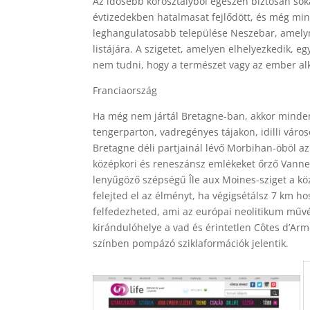
Az idősebb korosztályból egészen biztosan sok
évtizedekben hatalmasat fejlődött, és még mind
leghangulatosabb települése Neszebar, amelyn
listájára. A szigetet, amelyen elhelyezkedik, eg
nem tudni, hogy a természet vagy az ember al
Franciaország
Ha még nem jártál Bretagne-ban, akkor mindenk
tengerparton, vadregényes tájakon, idilli váro
Bretagne déli partjainál lévő Morbihan-öböl az 
középkori és reneszánsz emlékeket őrző Vannes 
lenyűgöző szépségű Île aux Moines-sziget a k
felejted el az élményt, ha végigsétálsz 7 km ho
felfedezheted, ami az európai neolitikum műv
kirándulóhelye a vad és érintetlen Côtes d’Ar
színben pompázó sziklaformációk jelentik.