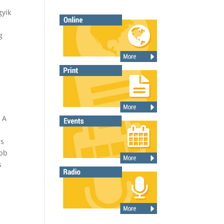
gyik
g
 A
m
is
űbb
s