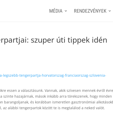
MÉDIA
RENDEZVÉNYEK
partjai: szuper úti tippek idén
a-legszebb-tengerpartja-horvatorszag-franciaorszag-szlovenia-
ikre essen a választásunk. Vannak, akik szívesen mennek évről évr
a szinte hazajárnak, mások inkább arra törekszenek, hogy minden
ákon barangoljanak, és korábban ismeretlen gasztronómiai alkotáso
l, az alábbi tengerpartok között te is megtalálod a neked valót.