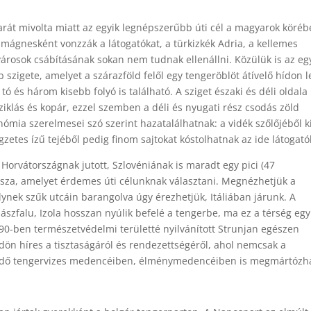
rát mivolta miatt az egyik legnépszerűbb úti cél a magyarok köréb
 mágnesként vonzzák a látogatókat, a türkizkék Adria, a kellemes
 városok csábításának sokan nem tudnak ellenállni. Közülük is az eg
szigete, amelyet a szárazföld felől egy tengeröblöt átívelő hídon l
ó és három kisebb folyó is található. A sziget északi és déli oldala
 sziklás és kopár, ezzel szemben a déli és nyugati rész csodás zöld
nómia szerelmesei szó szerint hazatalálhatnak: a vidék szőlőjéből k
egzetes ízű tejéből pedig finom sajtokat kóstolhatnak az ide látogató
 Horvátországnak jutott, Szlovéniának is maradt egy pici (47
asza, amelyet érdemes úti célunknak választani. Megnézhetjük a
lynek szűk utcáin barangolva úgy érezhetjük, Itáliában járunk. A
ászfalu, Izola hosszan nyúlik befelé a tengerbe, ma ez a térség egy
90-ben természetvédelmi területté nyilvánított Strunjan egészen
dön híres a tisztaságáról és rendezettségéről, ahol nemcsak a
ürdő tengervizes medencéiben, élménymedencéiben is megmártózha