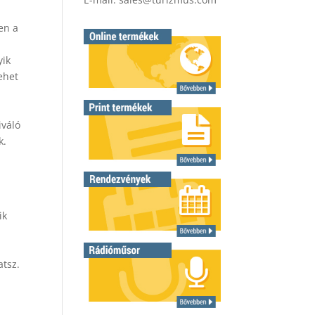
en a
yik
ehet
iváló
k.
ik
tsz.