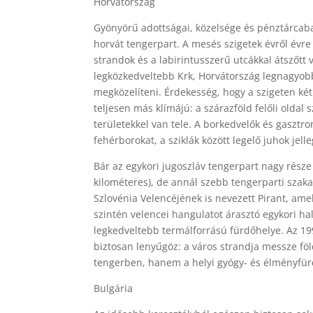
Horvátország
Gyönyörű adottságai, közelsége és pénztárcaba
horvát tengerpart. A mesés szigetek évről évre
strandok és a labirintusszerű utcákkal átszőtt
legközkedveltebb Krk, Horvátország legnagyobb 
megközelíteni. Érdekesség, hogy a szigeten két t
teljesen más klímájú: a szárazföld felőli oldal
területekkel van tele. A borkedvelők és gasztro
fehérborokat, a sziklák között legelő juhok jell
Bár az egykori jugoszláv tengerpart nagy része
kilométeres), de annál szebb tengerparti szak
Szlovénia Velencéjének is nevezett Pirant, ame
szintén velencei hangulatot árasztó egykori hal
legkedveltebb termálforrású fürdőhelye. Az 19
biztosan lenyűgöz: a város strandja messze föl
tengerben, hanem a helyi gyógy- és élményf
Bulgária