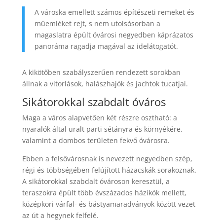
A városka emellett számos építészeti remeket és
műemléket rejt, s nem utolsósorban a
magaslatra épült óvárosi negyedben káprázatos
panoráma ragadja magával az idelátogatót.
A kikötőben szabályszerűen rendezett sorokban
állnak a vitorlások, halászhajók és jachtok tucatjai.
Sikátorokkal szabdalt óváros
Maga a város alapvetően két részre osztható: a
nyaralók által uralt parti sétányra és környékére,
valamint a dombos területen fekvő óvárosra.
Ebben a felsővárosnak is nevezett negyedben szép,
régi és többségében felújított házacskák sorakoznak.
A sikátorokkal szabdalt óvároson keresztül, a
teraszokra épült több évszázados házikók mellett,
középkori várfal- és bástyamaradványok között vezet
az út a hegynek felfelé.