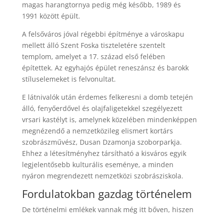
magas harangtornya pedig még később, 1989 és
1991 között épült.
A felsőváros jóval régebbi építménye a városkapu
mellett álló Szent Foska tiszteletére szentelt
templom, amelyet a 17. század első felében
építettek. Az egyhajós épület reneszánsz és barokk
stíluselemeket is felvonultat.
E látnivalók után érdemes felkeresni a domb tetején
álló, fenyőerdővel és olajfaligetekkel szegélyezett
vrsari kastélyt is, amelynek közelében mindenképpen
megnézendő a nemzetközileg elismert kortárs
szobrászművész, Dusan Dzamonja szoborparkja.
Ehhez a létesítményhez társítható a kisváros egyik
legjelentősebb kulturális eseménye, a minden
nyáron megrendezett nemzetközi szobrásziskola.
Fordulatokban gazdag történelem
De történelmi emlékek vannak még itt bőven, hiszen