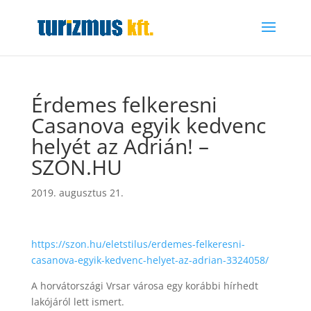
Érdemes felkeresni
Casanova egyik kedvenc
helyét az Adrián! –
SZON.HU
2019. augusztus 21.
https://szon.hu/eletstilus/erdemes-felkeresni-
casanova-egyik-kedvenc-helyet-az-adrian-3324058/
A horvátországi Vrsar városa egy korábbi hírhedt
lakójáról lett ismert.