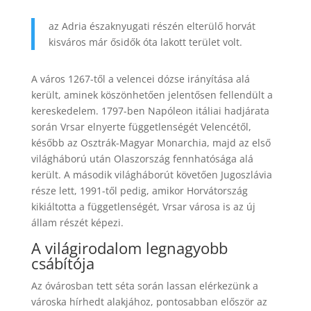
az Adria északnyugati részén elterülő horvát
kisváros már ősidők óta lakott terület volt.
A város 1267-től a velencei dózse irányítása alá
került, aminek köszönhetően jelentősen fellendült a
kereskedelem. 1797-ben Napóleon itáliai hadjárata
során Vrsar elnyerte függetlenségét Velencétől,
később az Osztrák-Magyar Monarchia, majd az első
világháború után Olaszország fennhatósága alá
került. A második világháborút követően Jugoszlávia
része lett, 1991-től pedig, amikor Horvátország
kikiáltotta a függetlenségét, Vrsar városa is az új
állam részét képezi.
A világirodalom legnagyobb
csábítója
Az óvárosban tett séta során lassan elérkezünk a
városka hírhedt alakjához, pontosabban először az