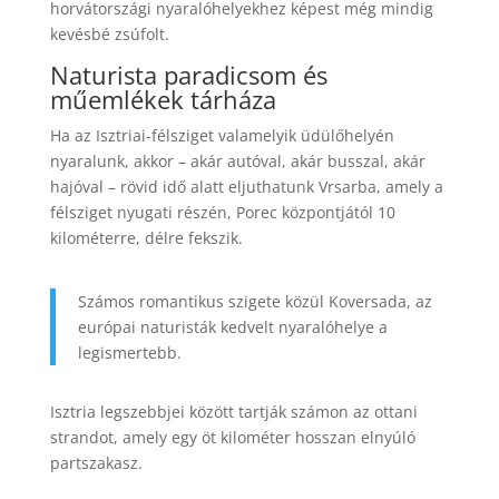
horvátországi nyaralóhelyekhez képest még mindig
kevésbé zsúfolt.
Naturista paradicsom és
műemlékek tárháza
Ha az Isztriai-félsziget valamelyik üdülőhelyén
nyaralunk, akkor – akár autóval, akár busszal, akár
hajóval – rövid idő alatt eljuthatunk Vrsarba, amely a
félsziget nyugati részén, Porec központjától 10
kilométerre, délre fekszik.
Számos romantikus szigete közül Koversada, az
európai naturisták kedvelt nyaralóhelye a
legismertebb.
Isztria legszebbjei között tartják számon az ottani
strandot, amely egy öt kilométer hosszan elnyúló
partszakasz.