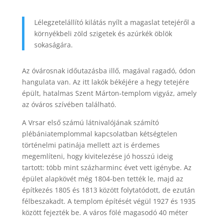
Lélegzetelállító kilátás nyílt a magaslat tetejéről a
környékbeli zöld szigetek és azúrkék öblök
sokaságára.
Az óvárosnak időutazásba illő, magával ragadó, ódon
hangulata van. Az itt lakók békéjére a hegy tetejére
épült, hatalmas Szent Márton-templom vigyáz, amely
az óváros szívében található.
A Vrsar első számú látnivalójának számító
plébániatemplommal kapcsolatban kétségtelen
történelmi patinája mellett azt is érdemes
megemlíteni, hogy kivitelezése jó hosszú ideig
tartott: több mint százharminc évet vett igénybe. Az
épület alapkövét még 1804-ben tették le, majd az
építkezés 1805 és 1813 között folytatódott, de ezután
félbeszakadt. A templom építését végül 1927 és 1935
között fejezték be. A város fölé magasodó 40 méter