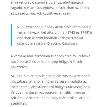
emlékét őrző Casanova utcához, ahol magával
ragadó, romantikus építészeti stílusban született
évszázados házikók között vezet az út.
A 18. században, ahogy arról emlékirataiban is
megemlékezik, két alkalommal (1743 és 1744) is
Vrsarban időzött korának közismert itáliai
kalandora és írója, Giacomo Casanova.
A városka már akkoriban is finom étkeiről, refoška
nevű boráról és az itteni szép hölgyekről volt
nevezetes.
Az utca mellett egy kilátót is elneveztek a velencei
nőcsábászról, ahol állítólag szívesen múlatta az
idejét esténként különböző hölgyek társaságában.
Valóban fantasztikus panoráma nyílik innen az
Adriára, partnerei lehet, hogy már ettől a karjaiba
szédültek.