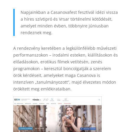
Napjainkban a Casanovafest fesztivál idézi vissza
a híres szívtipró és Vrsar történelmi kötődését,
amelyet minden évben, többnyire júniusban
rendeznek meg.
A rendezvény keretében a legkülönfélébb művészeti
performanszokon – irodalmi esteken, kiállításokon és
előadásokon, erotikus filmek vetítésén, zenés
programokon – keresztül boncolgatják a szerelem
örök kérdéseit, amelyeket maga Casanova is
intenzíven „tanulmányozott”, majd élvezetes módon
örökített meg emlékirataiban.