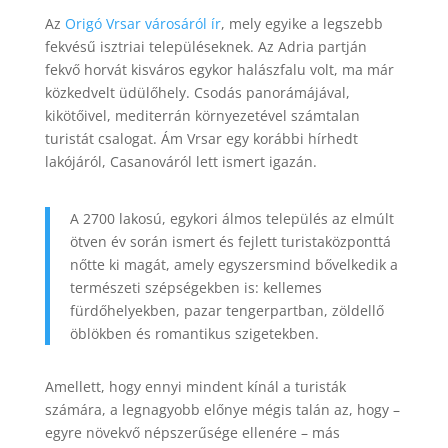
Az
Origó Vrsar városáról ír
, mely egyike a legszebb
fekvésű isztriai településeknek. Az Adria partján
fekvő horvát kisváros egykor halászfalu volt, ma már
közkedvelt üdülőhely. Csodás panorámájával,
kikötőivel, mediterrán környezetével számtalan
turistát csalogat. Ám Vrsar egy korábbi hírhedt
lakójáról, Casanováról lett ismert igazán.
A 2700 lakosú, egykori álmos település az elmúlt
ötven év során ismert és fejlett turistaközponttá
nőtte ki magát, amely egyszersmind bővelkedik a
természeti szépségekben is: kellemes
fürdőhelyekben, pazar tengerpartban, zöldellő
öblökben és romantikus szigetekben.
Amellett, hogy ennyi mindent kínál a turisták
számára, a legnagyobb előnye mégis talán az, hogy –
egyre növekvő népszerűsége ellenére – más