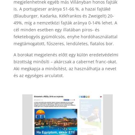
megjelenhetnek egyéb más Villányban honos fajták
is. A portugieser aránya 51-66 %, a hazai fajtáké
(Blauburger, Kadarka, Kékfrankos és Zweigelt) 20-
49%, míg a nemzetközi fajták aránya 0-14% lehet. A
cél minden esetben egy illatában piros- és
feketebogyós gyümölcsös, enyhe hordóhasználattal
megtámogatott, fűszeres, lendületes, fiatalos bor.
A borokat megjelenés előtt egy külön eredetvédelmi
bizottság minősíti – akárcsak a cabernet franc-okat.
Aki megkapja a minősítést, az használhatja a nevet
és az egységes arculatot.