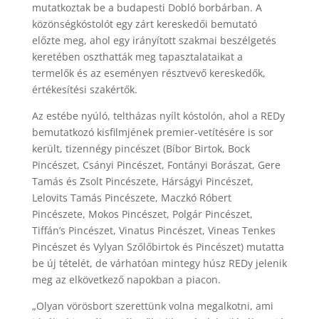
mutatkoztak be a budapesti Dobló borbárban. A
közönségkóstolót egy zárt kereskedői bemutató
előzte meg, ahol egy irányított szakmai beszélgetés
keretében oszthatták meg tapasztalataikat a
termelők és az eseményen résztvevő kereskedők,
értékesítési szakértők.
Az estébe nyúló, teltházas nyílt kóstolón, ahol a REDy
bemutatkozó kisfilmjének premier-vetítésére is sor
került, tizennégy pincészet (Bíbor Birtok, Bock
Pincészet, Csányi Pincészet, Fontányi Borászat, Gere
Tamás és Zsolt Pincészete, Hárságyi Pincészet,
Lelovits Tamás Pincészete, Maczkó Róbert
Pincészete, Mokos Pincészet, Polgár Pincészet,
Tiffán’s Pincészet, Vinatus Pincészet, Vineas Tenkes
Pincészet és Vylyan Szőlőbirtok és Pincészet) mutatta
be új tételét, de várhatóan mintegy húsz REDy jelenik
meg az elkövetkező napokban a piacon.
„Olyan vörösbort szerettünk volna megalkotni, ami