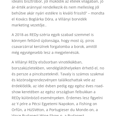
ideális bisztróbor, jól működik az ételek világában, jó
ár-érték aránnyal rendelkezik és nem mellesleg jól
behűtve akár nyári estékre is kiváló frissítő” – mondta
el Kovács Boglárka Dóra, a Villányi borvidék
marketing vezetője..
A 2018-as REDy-széria egyik szabad szemmel is
könnyen feltűnő újdonsága, hogy most új, piros
csavarzárral kerülnek forgalomba a borok, amitől
még egységesebb lesz a megjelenésük.
A Villányi REDy elsősorban vinotékákban,
borszaküzletekben, vendéglátóhelyeken érhető el, no
és persze a pincészeteknél. Tavaly is számos szakmai
és közönségrendezvényen találkozhattak vele az
érdeklődők, az idei évben pedig egy egész éves road-
show keretében az egész országban felbukkan a
REDy különböző eseményeken. Érdemes lesz figyelni
az Y-jelre a Pécsi Egyetemi Napokon, a Fishing on
Orfűn, a HúSVéton, a Portugieser du Monde-on, a
Vince Budapest Wine Show-n, a Budapest