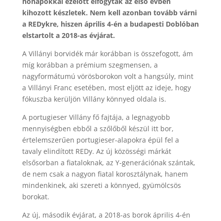
hónapokkal ezelőtt elfogytak az első évben
kihozott készletek. Nem kell azonban tovább várni
a REDykre, hiszen április 4-én a budapesti Doblóban
elstartolt a 2018-as évjárat.
A Villányi borvidék már korábban is összefogott, ám
míg korábban a prémium szegmensen, a
nagyformátumú vörösborokon volt a hangsúly, mint
a Villányi Franc esetében, most eljött az ideje, hogy
fókuszba kerüljön Villány könnyed oldala is.
A portugieser Villány fő fajtája, a legnagyobb
mennyiségben ebből a szőlőből készül itt bor,
értelemszerűen portugieser-alapokra épül fel a
tavaly elindított REDy. Az új közösségi márkát
elsősorban a fiataloknak, az Y-generációnak szántak,
de nem csak a nagyon fiatal korosztálynak, hanem
mindenkinek, aki szereti a könnyed, gyümölcsös
borokat.
Az új, második évjárat, a 2018-as borok április 4-én