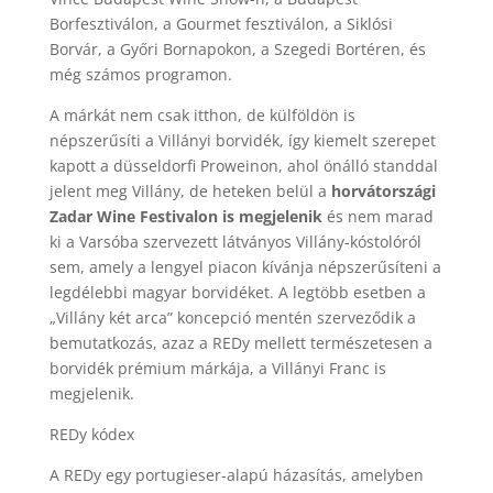
Borfesztiválon, a Gourmet fesztiválon, a Siklósi
Borvár, a Győri Bornapokon, a Szegedi Bortéren, és
még számos programon.
A márkát nem csak itthon, de külföldön is
népszerűsíti a Villányi borvidék, így kiemelt szerepet
kapott a düsseldorfi Proweinon, ahol önálló standdal
jelent meg Villány, de heteken belül a
horvátországi
Zadar Wine Festivalon is megjelenik
és nem marad
ki a Varsóba szervezett látványos Villány-kóstolóról
sem, amely a lengyel piacon kívánja népszerűsíteni a
legdélebbi magyar borvidéket. A legtöbb esetben a
„Villány két arca” koncepció mentén szerveződik a
bemutatkozás, azaz a REDy mellett természetesen a
borvidék prémium márkája, a Villányi Franc is
megjelenik.
REDy kódex
A REDy egy portugieser-alapú házasítás, amelyben