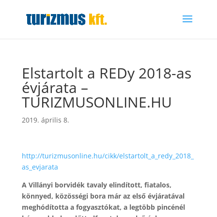
Elstartolt a REDy 2018-as
évjárata –
TURIZMUSONLINE.HU
2019. április 8.
http://turizmusonline.hu/cikk/elstartolt_a_redy_2018_
as_evjarata
A Villányi borvidék tavaly elindított, fiatalos,
könnyed, közösségi bora már az első évjáratával
meghódította a fogyasztókat, a legtöbb pincénél