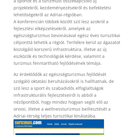
a sportot és a turizmust összekapcsoló új
projektekről, kezdeményezésekről és befektetési
lehetőségekről az Adriai-régióban.
A konferencián többek között szó lesz azokról a
fejlesztési elképzelésekről, amelyek az
egészségturizmus bevonásával egész éves turisztikai
célponttá tehetik a régiót. Terítékre kerül az ágazatot
kiszolgáló korszerű infrastruktúra, illetve az új
eszközök és technológiák kérdése, valamint a
turizmus fenntartható fejlődésének témája.
Az érdeklődők az egészségturizmus fejlődését
szolgáló oktatási beruházásokról is hallhatnak, de
szó lesz a sport és szabadidős elfoglaltságok
infrastrukturális fejlesztéseiről is abból a
nézőpontból, hogy mindez hogyan segíti elő az
orvosi, illetve a wellnessturizmus beillesztését a
Adriai-térség teljes turisztikai kínálatába.