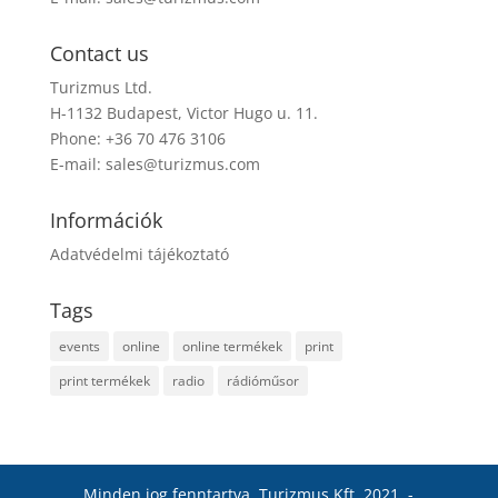
Contact us
Turizmus Ltd.
H-1132 Budapest, Victor Hugo u. 11.
Phone: +36 70 476 3106
E-mail:
sales@turizmus.com
Információk
Adatvédelmi tájékoztató
Tags
events
online
online termékek
print
print termékek
radio
rádióműsor
Minden jog fenntartva. Turizmus Kft. 2021. -