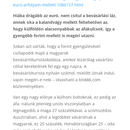
euro-arfolyam-mellett.1086157.html
Hiába drágább az euró, nem csitul a bevásárlási láz,
ennek oka a kalandvágy mellett feltehetően az,
hogy külföldön alacsonyabbak az áfakulcsok, így a
gyengébb forint mellett is megéri utazni.
Sokan azt várták, hogy a forint gyengülésével
csillapodik majd a magyarok
bevásárlóturistáskodása, amikor kizárólag vásárlási
céllal kerekednek fel egy-egy napra. A
bevásárlóturista nyilván számol, mielőtt útnak indul,
vajon megéri-e neki – olvasható a blokkk.com
közleményében.
Van egy nagy előnye a külhoni boltoknak, ez pedig az
áfa: nálunk jelenleg uniós viszonylatban a
legnagyobb a maga 27 százalékával, a szomszédos
Ausztriában, ahol a legtöbbet vásárolnak a
magyarok, ez 20 százalék, Horvátországban 25 – oda