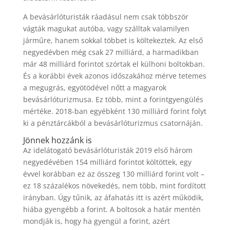
A bevásárlóturisták ráadásul nem csak többször
vágták magukat autóba, vagy szálltak valamilyen
járműre, hanem sokkal többet is költekeztek. Az első
negyedévben még csak 27 milliárd, a harmadikban
már 48 milliárd forintot szórtak el külhoni boltokban.
És a korábbi évek azonos időszakához mérve tetemes
a megugrás, egyötödével nőtt a magyarok
bevásárlóturizmusa. Ez több, mint a forintgyengülés
mértéke. 2018-ban egyébként 130 milliárd forint folyt
ki a pénztárcákból a bevásárlóturizmus csatornáján.
Jönnek hozzánk is
Az idelátogató bevásárlóturisták 2019 első három
negyedévében 154 milliárd forintot költöttek, egy
évvel korábban ez az összeg 130 milliárd forint volt –
ez 18 százalékos növekedés, nem több, mint fordított
irányban. Úgy tűnik, az áfahatás itt is azért működik,
hiába gyengébb a forint. A boltosok a határ mentén
mondják is, hogy ha gyengül a forint, azért