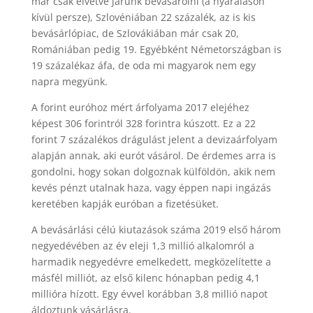
már csak elvétve járunk bevásárolni (a nyaraláson
kívül persze), Szlovéniában 22 százalék, az is kis
bevásárlópiac, de Szlovákiában már csak 20,
Romániában pedig 19. Egyébként Németországban is
19 százalékaz áfa, de oda mi magyarok nem egy
napra megyünk.
A forint euróhoz mért árfolyama 2017 elejéhez
képest 306 forintról 328 forintra kúszott. Ez a 22
forint 7 százalékos drágulást jelent a devizaárfolyam
alapján annak, aki eurót vásárol. De érdemes arra is
gondolni, hogy sokan dolgoznak külföldön, akik nem
kevés pénzt utalnak haza, vagy éppen napi ingázás
keretében kapják euróban a fizetésüket.
A bevásárlási célú kiutazások száma 2019 első három
negyedévében az év eleji 1,3 millió alkalomról a
harmadik negyedévre emelkedett, megközelítette a
másfél milliót, az első kilenc hónapban pedig 4,1
millióra hízott. Egy évvel korábban 3,8 millió napot
áldoztunk vásárlásra.