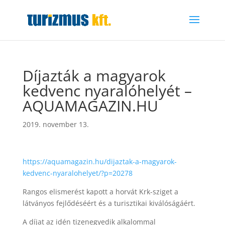
Díjazták a magyarok
kedvenc nyaralóhelyét –
AQUAMAGAZIN.HU
2019. november 13.
https://aquamagazin.hu/dijaztak-a-magyarok-
kedvenc-nyaralohelyet/?p=20278
Rangos elismerést kapott a horvát Krk-sziget a
látványos fejlődéséért és a turisztikai kiválóságáért.
A díjat az idén tizenegyedik alkalommal