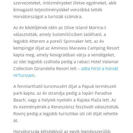
szervezeteket, intézményeket illetve egyéneket, akik
kimagasló teljesítményükkel vonzóbbá tették
Horvátországot a turisták számára.
Az év kikötőjének idén az Olive Island Marina-t
választották, amely Sutomišćiciben található, a
legjobb étterem a poreči Spinnaker lett, az év
kempingje díjat az Aminess Maravea Camping Resort
kapta meg, amely Novigrádban várja a vendégeket,
az idei legjobb szálloda pedig a rabaci Hotel Valamar
Collection Girandella Resort lett –
adta hírül a horvát
HrTurizam
.
A fenntartható turizmusért díjat a Papuk természeti
park kapta, az év strandja pedig a lopári Paradise
Beach, vagy a helyiek nyelvén a Rajska Plaža lett. Az
év eseményének a Reneszánsz fesztivált választották,
Rovinj pedig a legjobb turisztikai úti cél díját vehette
át.
Horvátország kétségkívül az egyik legnépszerűbb