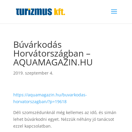
Búvárkodás
Horvátországban –
AQUAMAGAZIN.HU
2019. szeptember 4.
https://aquamagazin.hu/buvarkodas-
horvatorszagban/?p=19618
Déli szomszédunknál még kellemes az idő, és simán
lehet búvárkodni egyet. Nézzük néhány jó tanácsot
ezzel kapcsolatban.