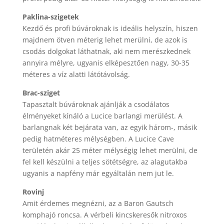
Paklina-szigetek
Kezdő és profi búvároknak is ideális helyszín, hiszen
majdnem ötven méterig lehet merülni, de azok is
csodás dolgokat láthatnak, aki nem merészkednek
annyira mélyre, ugyanis elképesztően nagy, 30-35
méteres a víz alatti látótávolság.
Brac-sziget
Tapasztalt búvároknak ajánlják a csodálatos
élményeket kínáló a Lucice barlangi merülést. A
barlangnak két bejárata van, az egyik három-, másik
pedig hatméteres mélységben. A Lucice Cave
területén akár 25 méter mélységig lehet merülni, de
fel kell készülni a teljes sötétségre, az alagutakba
ugyanis a napfény már egyáltalán nem jut le.
Rovinj
Amit érdemes megnézni, az a Baron Gautsch
komphajó roncsa. A vérbeli kincskeresők nitroxos