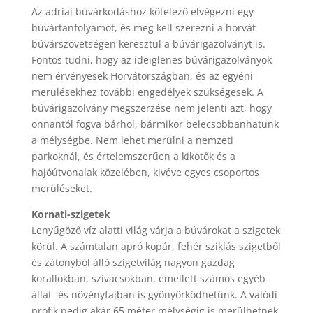
Az adriai búvárkodáshoz kötelező elvégezni egy
búvártanfolyamot, és meg kell szerezni a horvát
búvárszövetségen keresztül a búvárigazolványt is.
Fontos tudni, hogy az ideiglenes búvárigazolványok
nem érvényesek Horvátországban, és az egyéni
merülésekhez további engedélyek szükségesek. A
búvárigazolvány megszerzése nem jelenti azt, hogy
onnantól fogva bárhol, bármikor belecsobbanhatunk
a mélységbe. Nem lehet merülni a nemzeti
parkoknál, és értelemszerűen a kikötők és a
hajóútvonalak közelében, kivéve egyes csoportos
merüléseket.
Kornati-szigetek
Lenyűgöző víz alatti világ várja a búvárokat a szigetek
körül. A számtalan apró kopár, fehér sziklás szigetből
és zátonyból álló szigetvilág nagyon gazdag
korallokban, szivacsokban, emellett számos egyéb
állat- és növényfajban is gyönyörködhetünk. A valódi
profik pedig akár 65 méter mélységig is merülhetnek.