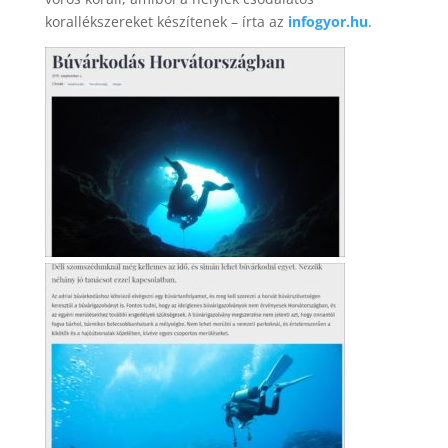
korallékszereket készítenek – írta az
infogyor.hu
.