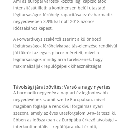
Ami az európai városok közötti légi kapcsolatok
intenzitását illeti: a kontinensen belül utaztató
légitársaságok férőhely-kapacitása ez év harmadik
negyedévében 3,9%-kal nőtt 2018 azonos
időszakához képest.
A ForwardKeys szakértői szerint a különböző
légitársaságok férőhelykapacitás-elemzése rendkívül
jól tükrözi az egyes piacok méreteit, mivel a
légitársaságok mindig arra törekszenek, hogy
maximalizálják repülőgépeik kihasználtságát.
Távolsági járatbővítés: Varsó a nagy nyertes
A harmadik negyedév a naptári év legfontosabb
negyedévének számít szerte Európában, mivel
magában foglalja a rendkívül forgalmas nyári
szezont, amely az éves utasforgalom 34%-át teszi ki.
Ebben az időszakban az Európába érkező távolsági –
interkontinentális – repülőjáratokat érintő,