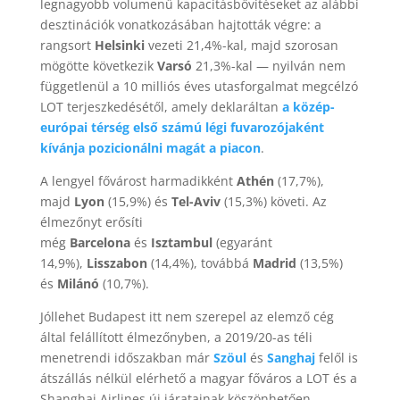
legnagyobb volumenű kapacitásbővítéseket az alábbi
desztinációk vonatkozásában hajtották végre: a
rangsort
Helsinki
vezeti 21,4%-kal, majd szorosan
mögötte következik
Varsó
21,3%-kal — nyilván nem
függetlenül a 10 milliós éves utasforgalmat megcélzó
LOT terjeszkedésétől, amely deklaráltan
a közép-
európai térség első számú légi fuvarozójaként
kívánja pozicionálni magát a piacon
.
A lengyel fővárost harmadikként
Athén
(17,7%),
majd
Lyon
(15,9%) és
Tel-Aviv
(15,3%) követi. Az
élmezőnyt erősíti
még
Barcelona
és
Isztambul
(egyaránt
14,9%),
Lisszabon
(14,4%), továbbá
Madrid
(13,5%)
és
Milánó
(10,7%).
Jóllehet Budapest itt nem szerepel az elemző cég
által felállított élmezőnyben, a 2019/20-as téli
menetrendi időszakban már
Szöul
és
Sanghaj
felől is
átszállás nélkül elérhető a magyar főváros a LOT és a
Shanghai Airlines új járatainak köszönhetően.