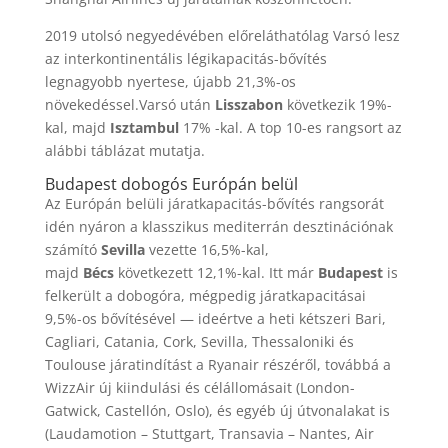
2019 utolsó negyedévében előreláthatólag Varsó lesz
az interkontinentális légikapacitás-bővítés
legnagyobb nyertese, újabb 21,3%-os
növekedéssel.
Varsó után
Lisszabon
következik 19%-
kal, majd
Isztambul
17% -kal. A top 10-es rangsort az
alábbi táblázat mutatja.
Budapest dobogós Európán belül
Az Európán belüli járatkapacitás-bővítés rangsorát
idén nyáron a klasszikus mediterrán desztinációnak
számító
Sevilla
vezette 16,5%-kal,
majd
Bécs
következett 12,1%-kal. Itt már
Budapest
is
felkerült a dobogóra, mégpedig járatkapacitásai
9,5%-os bővítésével — ideértve a heti kétszeri Bari,
Cagliari, Catania, Cork, Sevilla, Thessaloniki és
Toulouse járatindítást a Ryanair részéről, továbbá a
WizzAir új kiindulási és célállomásait (London-
Gatwick, Castellón, Oslo), és egyéb új útvonalakat is
(Laudamotion – Stuttgart, Transavia – Nantes, Air