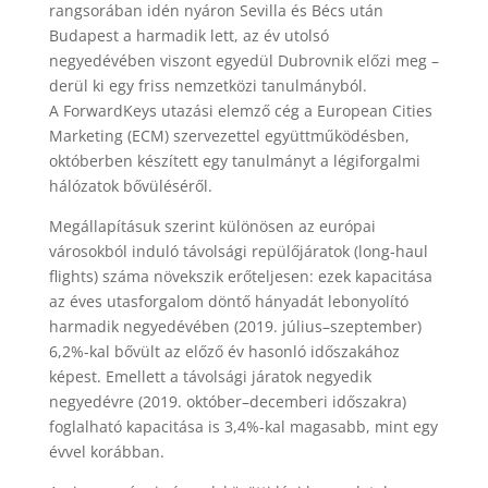
rangsorában idén nyáron Sevilla és Bécs után
Budapest a harmadik lett, az év utolsó
negyedévében viszont egyedül Dubrovnik előzi meg –
derül ki egy friss nemzetközi tanulmányból.
A ForwardKeys utazási elemző cég a European Cities
Marketing (ECM) szervezettel együttműködésben,
októberben készített egy tanulmányt a légiforgalmi
hálózatok bővüléséről.
Megállapításuk szerint különösen az európai
városokból induló távolsági repülőjáratok (long-haul
flights) száma növekszik erőteljesen: ezek kapacitása
az éves utasforgalom döntő hányadát lebonyolító
harmadik negyedévében (2019. július–szeptember)
6,2%-kal bővült az előző év hasonló időszakához
képest. Emellett a távolsági járatok negyedik
negyedévre (2019. október–decemberi időszakra)
foglalható kapacitása is 3,4%-kal magasabb, mint egy
évvel korábban.