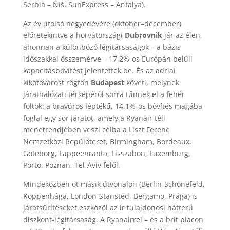
Serbia – Niš, SunExpress – Antalya).
Az év utolsó negyedévére (október–december)
előretekintve a horvátországi
Dubrovnik
jár az élen,
ahonnan a különböző légitársaságok – a bázis
időszakkal összemérve – 17,2%-os Európán belüli
kapacitásbővítést jelentettek be. És az adriai
kikötővárost rögtön
Budapest
követi, melynek
járathálózati térképéről sorra tűnnek el a fehér
foltok: a bravúros léptékű, 14,1%-os bővítés magába
foglal egy sor járatot, amely a Ryanair téli
menetrendjében veszi célba a Liszt Ferenc
Nemzetközi Repülőteret, Birmingham, Bordeaux,
Göteborg, Lappeenranta, Lisszabon, Luxemburg,
Porto, Poznan, Tel-Aviv felől.
Mindeközben öt másik útvonalon (Berlin-Schönefeld,
Koppenhága, London-Stansted, Bergamo, Prága) is
járatsűrítéseket eszközöl az ír tulajdonosi hátterű
diszkont-légitársaság. A Ryanairrel – és a brit piacon