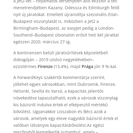
a Jet2-vel – folyamatos versenyben álló WizzAir a téli
menetrendjében Kazany, Odessza és Edinburgh felől
nyit új járatokat. Emellett újraindítja szezonális Eilat–
Budapest viszonylatát is, miközben a Jet2 a
Birmingham–Budapest, az easyJet pedig a London-
Southend–Budapest útvonalon erősít heti két járattal
egészen 2020. március 27-ig.
A kontinensen belüli járatsűrítések képzeletbeli
dobogóján – 2019 utolsó negyedévében–
ezüstérmes
Firenze
(13,4%), majd
Prága
jön 9 %-kal.
A ForwardKeys szakértői kommentárja szerint,
jóllehet egyes városokban, mint Dubrovnik, Firenze,
Helsinki, Sevilla és Varsó, a kapacitás jelentős
növekedése tapasztalható, ezek a városok viszonylag
kis bázisról indulva értek el elképesztő mértékű
bővülést. Ugyanakkor Lisszabon és Bécs azok a
városok, amelyek egy eleve nagyobb bázisról értek el
valóban látványos kapacitásbővülést.
Az egész
mezőnyből kiemelkedik Isztambul, amely –