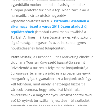
egyedülálló módon – mind a távolsági, mind az
európai járatokat tekintve a top 7-ben zárt, akár a
harmadik, akár az utolsó negyedév
kapacitásbővítését nézzük.
Isztambul esetében a
siker nagy részét a város 2018 őszén átadott új
repülőterének
(İstanbul Havalimanı), továbbá a
Turkish Airlines márkaerősségének és két diszkont-
légitársaság, a Pegasus és az Atlas Global gyors
növekedésének lehet tulajdonítani.
Petra Stusek,
a European Cities Marketing elnöke, a
Ljubljana Tourism ügyvezető igazgatója szerint
üdvözlendő a turizmus folyamatos konjunktúrája
Európa-szerte, amely a jólét és a prosperitás egyik
mozgatórugója. Ugyanakkor ezt a konjunktúrát úgy
kell tekinteni, mint amely lehetőséget biztosít a
városok számára, hogy turisztikai kínálatukat
diverzifikálják a hagyományos városközponttól távol
eső környékek turisztikai fejlesztése – új szállodák,
éttermek, attrakcióhelyszínek kialakítása – révén.