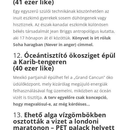
(41 ezer like)
Egy egyszerű szülői technikának köszönhetően az
inuit eszkimó gyerekek sosem dühöngenek vagy
hisztiznek. Az észak-kanadai eszkimók különösen
békés társadalmát Jean Briggs antropológus kutatta,
aki 17 hónapon át él közöttük.
Könyvet is írt róluk
Soha haragban (Never in anger) címmel.
12.
Óceántisztító ökosziget épül
a Karib-tengeren
(40 ezer like)
Mexikó partjainál épülhet fel a „Grand Cancun” öko
üdülőközpont, mely kizárólag megújuló energiák
felhasználásával fog üzemelni, miközben az óceán
vizét is tisztítja.
A terv egyelőre csak koncepció,
hogy megvalósul-e, az még kérdéses…
13.
Ehető alga vízgömbökben
osztották a vizet a londoni
maratonon – PET palack helyett