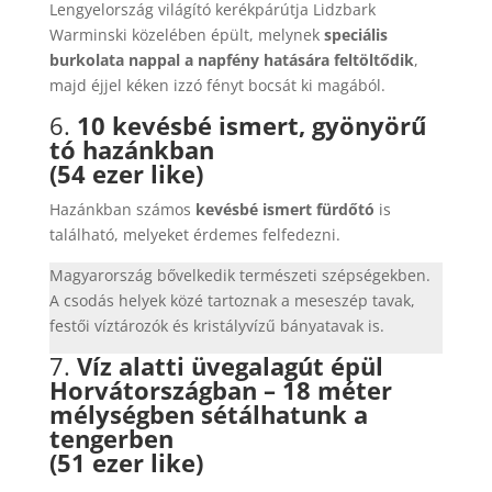
Lengyelország világító kerékpárútja Lidzbark
Warminski közelében épült, melynek
speciális
burkolata nappal a napfény hatására feltöltődik
,
majd éjjel kéken izzó fényt bocsát ki magából.
6.
10 kevésbé ismert, gyönyörű
tó hazánkban
(54 ezer like)
Hazánkban számos
kevésbé ismert fürdőtó
is
található, melyeket érdemes felfedezni.
Magyarország bővelkedik természeti szépségekben.
A csodás helyek közé tartoznak a meseszép tavak,
festői víztározók és kristályvízű bányatavak is.
7.
Víz alatti üvegalagút épül
Horvátországban – 18 méter
mélységben sétálhatunk a
tengerben
(51 ezer like)