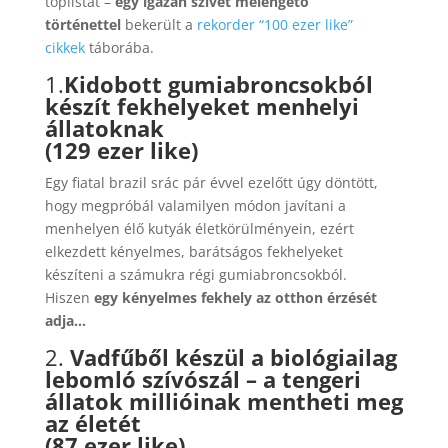
toplistát –
egy igazán szívet melengető
történettel
bekerült a
rekorder
“100 ezer like”
cikkek
táborába.
1.
Kidobott gumiabroncsokból
készít fekhelyeket menhelyi
állatoknak
(129 ezer like)
Egy fiatal brazil srác pár évvel ezelőtt úgy döntött,
hogy megpróbál valamilyen módon javítani a
menhelyen élő kutyák életkörülményein, ezért
elkezdett kényelmes, barátságos fekhelyeket
készíteni a számukra régi gumiabroncsokból.
Hiszen
egy kényelmes fekhely az otthon érzését
adja…
2.
Vadfűből készül a biológiailag
lebomló szívószál – a tengeri
állatok millióinak mentheti meg
az életét
(87 ezer like)