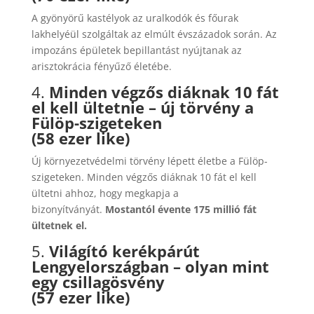
A gyönyörű kastélyok az uralkodók és főurak
lakhelyéül szolgáltak az elmúlt évszázadok során. Az
impozáns épületek bepillantást nyújtanak az
arisztokrácia fényűző életébe.
4.
Minden végzős diáknak 10 fát
el kell ültetnie – új törvény a
Fülöp-szigeteken
(58 ezer like)
Új környezetvédelmi törvény lépett életbe a Fülöp-
szigeteken. Minden végzős diáknak 10 fát el kell
ültetni ahhoz, hogy megkapja a
bizonyítványát.
Mostantól évente 175 millió fát
ültetnek el.
5.
Világító kerékpárút
Lengyelországban – olyan mint
egy csillagösvény
(57 ezer like)