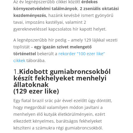
Az év legnépszerűbb cikkei között
érdekes
környezetvédelmi találmányok
,
2 zseniális oktatási
kezdeményezés,
hazánk kevésbé ismert gyönyörű
tavai, impozáns kastélyai, valamint 2
gyerekneveléssel kapcsolatos hír kapott helyet.
A legnépszerűbb hír pedig – amely 129 lájkkal vezeti
toplistát –
egy igazán szívet melengető
történettel
bekerült a
rekorder
“100 ezer like”
cikkek
táborába.
1.
Kidobott gumiabroncsokból
készít fekhelyeket menhelyi
állatoknak
(129 ezer like)
Egy fiatal brazil srác pár évvel ezelőtt úgy döntött,
hogy megpróbál valamilyen módon javítani a
menhelyen élő kutyák életkörülményein, ezért
elkezdett kényelmes, barátságos fekhelyeket
készíteni a számukra régi gumiabroncsokból.