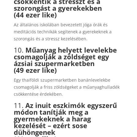
csökkentik a stresszt és a
szorongást a gyerekekben
(44 ezer like)
Az általános iskolában bevezetett jóga órák és
meditációs technikák segítenek a gyerekeknek a
szorongás és a stressz kezelésében.
10.
Műanyag helyett levelekbe
csomagolják a zöldséget egy
ázsiai szupermarketben
(49 ezer like)
Egy thaiföldi szupermarketben banánlevelekbe
csomagolják a friss zöldségeket a műanyaghulladék
csökkentése érdekében.
11.
Az inuit eszkimók egyszerű
módon tanítják meg a
gyermekeknek a harag
kezelését – ezért sose
dühöngenek