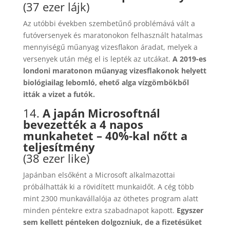
(37 ezer lájk)
Az utóbbi években szembetűnő problémává vált a
futóversenyek és maratonokon felhasznált hatalmas
mennyiségű műanyag vizesflakon áradat, melyek a
versenyek után még el is lepték az utcákat.
A 2019-es
londoni maratonon műanyag vizesflakonok helyett
biológiailag lebomló, ehető alga vízgömbökből
itták a vizet a futók.
14.
A japán Microsoftnál
bevezették a 4 napos
munkahetet – 40%-kal nőtt a
teljesítmény
(38 ezer like)
Japánban elsőként a Microsoft alkalmazottai
próbálhatták ki a rövidített munkaidőt. A cég több
mint 2300 munkavállalója az öthetes program alatt
minden péntekre extra szabadnapot kapott.
Egyszer
sem kellett pénteken dolgozniuk, de a fizetésüket