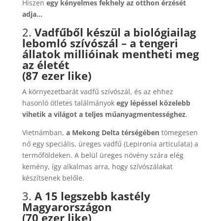
Hiszen
egy kényelmes fekhely az otthon érzését
adja…
2.
Vadfűből készül a biológiailag
lebomló szívószál – a tengeri
állatok millióinak mentheti meg
az életét
(87 ezer like)
A környezetbarát vadfű szívószál, és az ehhez
hasonló ötletes találmányok
egy lépéssel közelebb
vihetik a világot a teljes műanyagmentességhez
.
Vietnámban,
a Mekong Delta térségében
tömegesen
nő egy speciális, üreges vadfű (Lepironia articulata) a
termőföldeken. A belül üreges növény szára elég
kemény, így alkalmas arra, hogy szívószálakat
készítsenek belőle.
3.
A 15 legszebb kastély
Magyarországon
(70 ezer like)