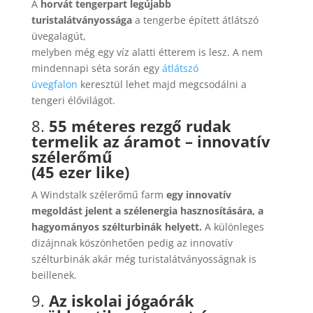
A
horvát tengerpart legújabb
turistalátványossága
a tengerbe épített átlátszó
üvegalagút,
melyben még egy víz alatti étterem is lesz. A nem
mindennapi séta során egy
átlátszó
üvegfalon
keresztül lehet majd megcsodálni a
tengeri élővilágot.
8.
55 méteres rezgő rudak
termelik az áramot – innovatív
szélerőmű
(45 ezer like)
A Windstalk szélerőmű farm
egy innovatív
megoldást jelent a szélenergia hasznosítására, a
hagyományos szélturbinák helyett.
A különleges
dizájnnak köszönhetően pedig az innovatív
szélturbinák akár még turistalátványosságnak is
beillenek.
9.
Az iskolai jógaórák