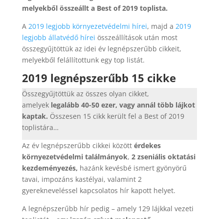
melyekből összeállt a Best of 2019 toplista.
A
2019 legjobb környezetvédelmi hírei
, majd a
2019
legjobb állatvédő hírei
összeállítások után most
összegyűjtöttük az idei év legnépszerűbb cikkeit,
melyekből felállítottunk egy top listát.
2019 legnépszerűbb 15 cikke
Összegyűjtöttük az összes olyan cikket,
amelyek
legalább 40-50 ezer, vagy annál több lájkot
kaptak.
Összesen 15 cikk került fel a Best of 2019
toplistára…
Az év legnépszerűbb cikkei között
érdekes
környezetvédelmi találmányok
,
2 zseniális oktatási
kezdeményezés,
hazánk kevésbé ismert gyönyörű
tavai, impozáns kastélyai, valamint 2
gyerekneveléssel kapcsolatos hír kapott helyet.
A legnépszerűbb hír pedig – amely 129 lájkkal vezeti