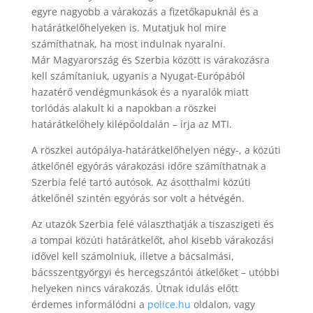
egyre nagyobb a várakozás a fizetőkapuknál és a
határátkelőhelyeken is. Mutatjuk hol mire
számíthatnak, ha most indulnak nyaralni.
Már Magyarország és Szerbia között is várakozásra
kell számítaniuk, ugyanis a Nyugat-Európából
hazatérő vendégmunkások és a nyaralók miatt
torlódás alakult ki a napokban a röszkei
határátkelőhely kilépőoldalán – írja az MTI.
A röszkei autópálya-határátkelőhelyen négy-, a közúti
átkelőnél egyórás várakozási időre számíthatnak a
Szerbia felé tartó autósok. Az ásotthalmi közúti
átkelőnél szintén egyórás sor volt a hétvégén.
Az utazók Szerbia felé választhatják a tiszaszigeti és
a tompai közúti határátkelőt, ahol kisebb várakozási
idővel kell számolniuk, illetve a bácsalmási,
bácsszentgyörgyi és hercegszántói átkelőket – utóbbi
helyeken nincs várakozás. Útnak idulás előtt
érdemes informálódni a
police.hu
oldalon, vagy