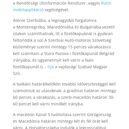
a Rendőrségi Útinformációs Rendszer, vagyis
Rutin
mobilapplikáció
segítségével.
Átérve Szerbiába, a legnagyobb forgalomra
a Montenegróba, Macedóniába és Bulgáriába vezető
útakon számíthatnak, itt a fizetőkapuknál is gyakran
feltorlódik a sor.
A Szerbiai Autó-motoros Szövetség
közleménye szerint mintegy 15 perces várakozásra
kell számítani a Stara Pazova-i fizetőkapunál Belgrád
irányába, és ugyanennyit kell várni a Nais
fizetőkapunál is –
írja
a vajdasági Szabad Magyar
Szó.
A balkáni határátkelőkön további időveszteséggel kell
számolniuk az utasoknak: a gradinai határon mintegy
60 perces a várakozás, a szerb-macedón határon 30-
60 percet kell várni mindkét irányba.
A macedón Kanal 5 tudósítása szerint Görögország
és Macedónia határán mintegy két és fél órát kell
várni. A Horvátországba indulók a legrosszabbul