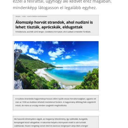
ezzel a felirattal, úgyhogy aki kedvet érez magában,
mindenképp látogasson el legalább egyhez.