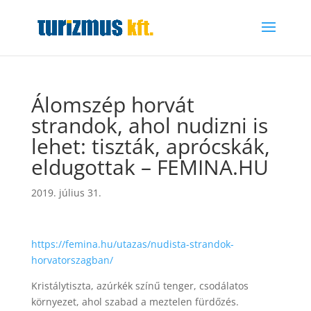
Álomszép horvát
strandok, ahol nudizni is
lehet: tiszták, aprócskák,
eldugottak – FEMINA.HU
2019. július 31.
https://femina.hu/utazas/nudista-strandok-
horvatorszagban/
Kristálytiszta, azúrkék színű tenger, csodálatos
környezet, ahol szabad a meztelen fürdőzés.