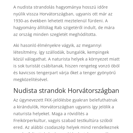
A nudista strandolás hagyománya hosszú időre
nyúlik vissza Horvátországban, ugyanis ott már az
1930-as években lehetett meztelenül fürdeni. A
hagyomány állítólag Rab szigetéről indult, de mára
az ország minden szegletét meghódította.
Aki hasonló élményekre vágyik, az megannyi
létesítmény, így szállodák, bungalók, kempingek
közül válogathat. A naturista helyek a környezet miatt
is sok turistát csábítanak, hiszen rengeteg vonzó öböl
és kavicsos tengerpart várja őket a tenger gyönyörű
megközelítésével.
Nudista strandok Horvátországban
Az úgynevezett FKK-jelölésbe gyakran belefuthatnak
a kirándulók, Horvátországban ugyanis így jelölik a
naturista helyeket. Maga a rövidítés a
Freikörperkultur, vagyis szabad testkultúra szóból
ered. Az alábbi csodaszép helyek mind rendelkeznek