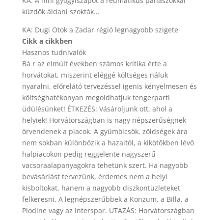
KA: A nini gyógyiszapot a reumatikus panaszokkal
küzdők áldani szokták…
KA: Dugi Otok a Zadar régió legnagyobb szigete
Cikk a cikkben
Hasznos tudnivalók
Bá r az elmúlt években számos kritika érte a
horvátokat, miszerint eléggé költséges náluk
nyaralni, előrelátó tervezéssel igenis kényelmesen és
költséghatékonyan megoldhatjuk tengerparti
üdülésünket! ÉTKEZÉS: Vásároljunk ott, ahol a
helyiek! Horvátországban is nagy népszerűségnek
örvendenek a piacok. A gyümölcsök, zöldségek ára
nem sokban különbözik a hazaitól, a kikötőkben lévő
halpiacokon pedig reggelente nagyszerű
vacsoraalapanyagokra tehetünk szert. Ha nagyobb
bevásárlást tervezünk, érdemes nem a helyi
kisboltokat, hanem a nagyobb diszkontüzleteket
felkeresni. A legnépszerűbbek a Konzum, a Billa, a
Plodine vagy az Interspar. UTAZÁS: Horvátországban