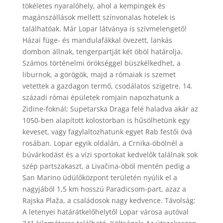
tökéletes nyaralóhely, ahol a kempingek és
magánszállások mellett színvonalas hotelek is
találhatóak. Már Lopar látványa is szívmelengető!
Házai füge- és mandulafákkal övezett, lankás
dombon állnak, tengerpartját két öböl határolja.
Számos történelmi örökséggel büszkélkedhet, a
liburnok, a görögök, majd a rómaiak is szemet
vetettek a gazdagon termő, csodálatos szigetre. 14.
századi római épületek romjain napozhatunk a
Zidine-foknál; Supetarska Draga felé haladva akár az
1050-ben alapított kolostorban is hűsölhetünk egy
keveset, vagy fagylaltozhatunk egyet Rab festői óvá
rosában. Lopar egyik oldalán, a Crnika-öbölnél a
búvárkodást és a vízi sportokat kedvelők találnak sok
szép partszakaszt, a Livačina-öböl mentén pedig a
San Marino üdülőközpont területén nyúlik el a
nagyjából 1,5 km hosszú Paradicsom-part, azaz a
Rajska Plaža, a családosok nagy kedvence. Távolság:
A letenyei határátkelőhelytől Lopar városa autóval