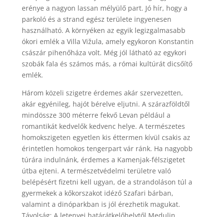
erénye a nagyon lassan mélyülő part. Jó hír, hogy a
parkoló és a strand egész területe ingyenesen
használható. A környéken az egyik legizgalmasabb
ókori emlék a Villa Vižula, amely egykoron Konstantin
császár pihenőháza volt. Még jól látható az egykori
szobák fala és számos más, a római kultúrát dicsőítő
emlék.
Három közeli szigetre érdemes akár szervezetten,
akár egyénileg, hajót bérelve eljutni. A szárazföldtől
mindössze 300 méterre fekvő Levan például a
romantikát kedvelők kedvenc helye. A természetes
homokszigeten egyetlen kis éttermen kívül csakis az
érintetlen homokos tengerpart vár ránk. Ha nagyobb
túrára indulnánk, érdemes a Kamenjak-félszigetet
útba ejteni. A természetvédelmi területre való
belépésért fizetni kell ugyan, de a strandoláson túl a
gyermekek a kőkorszakot idéző Szafari bárban,
valamint a dinóparkban is jól érezhetik magukat.
Távolság: A letenyei határátkelőhelytől Medulin