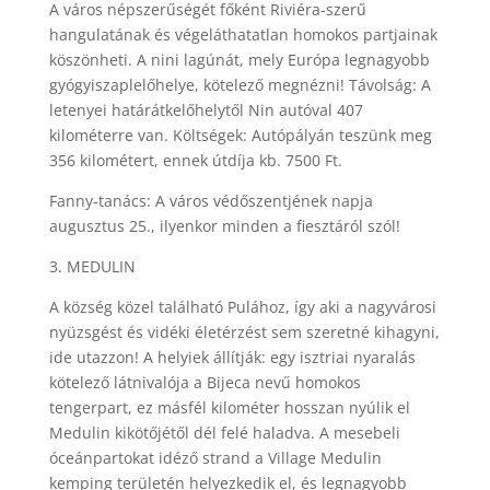
A város népszerűségét főként Riviéra-szerű
hangulatának és végeláthatatlan homokos partjainak
köszönheti. A nini lagúnát, mely Európa legnagyobb
gyógyiszaplelőhelye, kötelező megnézni! Távolság: A
letenyei határátkelőhelytől Nin autóval 407
kilométerre van. Költségek: Autópályán teszünk meg
356 kilométert, ennek útdíja kb. 7500 Ft.
Fanny-tanács: A város védőszentjének napja
augusztus 25., ilyenkor minden a fiesztáról szól!
3. MEDULIN
A község közel található Pulához, így aki a nagyvárosi
nyüzsgést és vidéki életérzést sem szeretné kihagyni,
ide utazzon! A helyiek állítják: egy isztriai nyaralás
kötelező látnivalója a Bijeca nevű homokos
tengerpart, ez másfél kilométer hosszan nyúlik el
Medulin kikötőjétől dél felé haladva. A mesebeli
óceánpartokat idéző strand a Village Medulin
kemping területén helyezkedik el, és legnagyobb