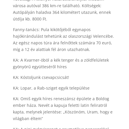
városa autóval 386 km-re található. Költségek:
Autópályán haladva 364 kilométert utazunk, ennek
útdíja kb. 8000 Ft.
Fanny-tanács: Pula kikötőjéből egynapos
hajókirándulást tehetünk az olaszországi Velencébe.
Az egész napos túra ára felnőttek számára 70 euró,
míg a 12 év alattiak fél áron utazhatnak.
KA: A Kvarner-öböl a kék tenger és a zöldfelületek
gyönyörű együtteséről híres
KA: Kóstoljunk csevapcsicsát!
KA: Lopar, a Rab-sziget egyik települése
KA: Omiš egyik híres reneszánsz épülete a Boldog
ember háza. Nevét a kapuja feletti latin feliratról
kapta, melynek jelentése: „Köszönöm, Uram, hogy e
világban éltem”