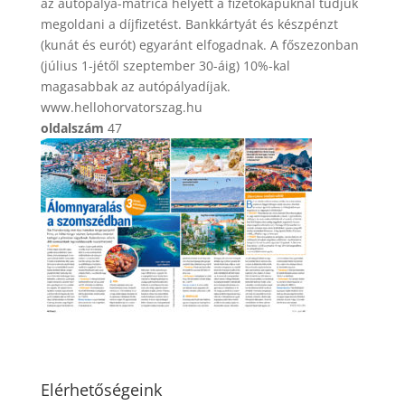
az autópálya-matrica helyett a fizetőkapuknál tudjuk
megoldani a díjfizetést. Bankkártyát és készpénzt
(kunát és eurót) egyaránt elfogadnak. A főszezonban
(július 1-jétől szeptember 30-áig) 10%-kal
magasabbak az autópályadíjak.
www.hellohorvatorszag.hu
oldalszám
47
Elérhetőségeink