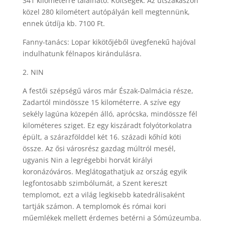
341 kilométerre található. Költségek: Az útszakaszon
közel 280 kilométert autópályán kell megtennünk,
ennek útdíja kb. 7100 Ft.
Fanny-tanács: Lopar kikötőjéből üvegfenekű hajóval
indulhatunk félnapos kirándulásra.
2. NIN
A festői szépségű város már Észak-Dalmácia része,
Zadartól mindössze 15 kilométerre. A szíve egy
sekély lagúna közepén álló, aprócska, mindössze fél
kilométeres sziget. Ez egy kiszáradt folyótorkolatra
épült, a szárazfölddel két 16. századi kőhíd köti
össze. Az ősi városrész gazdag múltról mesél,
ugyanis Nin a legrégebbi horvát királyi
koronázóváros. Meglátogathatjuk az ország egyik
legfontosabb szimbólumát, a Szent kereszt
templomot, ezt a világ legkisebb katedrálisaként
tartják számon. A templomok és római kori
műemlékek mellett érdemes betérni a Sómúzeumba.