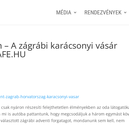
MÉDIA
RENDEZVÉNYEK
– A zágrábi karácsonyi vásár
AFE.HU
nt-zagrab-horvatorszag-karacsonyi-vasar
sak nyáron részesíti felejthetetlen élményekben az oda látogatók
én mi is autóba pattantunk, hogy megcsodáljuk a három egymást kö
 választott zágrábi adventi forgatagot, mondanunk sem kell, nem