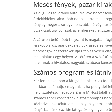
Mesés fények, pazar kira
Az alig 3 és fél órányi autóútra lévő horvát fő
érdeklődőket, akár több napos, tartalmas pro
tényleg megér akár egy hosszabb hétvégi tartóz
utcák csak úgy vonzzák az embereket, egyszer
A városon belül több helyszínt is magában fogl
kirakodó árus, ajándéküzlet, cukrászda és kávé
finomságok beszerzőkörútja után szívesen elfog
megtalálunk egy helyen. A Főtéren a szökőkútnál 
itt vannak a hivatalos, nagyobb szabású konce
Számos program és látniv
Kár lenne azonban a látogatásunkat csak ide „k
parkban találhatjuk magunkat, ha pedig dél fe
helyi születésű névadója Zrinyi Miklós) találha
számos zenei koncertnek biztosít pompás helysz
közkedvelt szökőkút, ami – hogyhogynem – eb
fényárban úszik az ide látogatók legnagyobb 