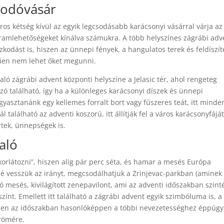
kodóvásár
város kétség kívül az egyik legcsodásabb karácsonyi vásárral várja az
gramlehetőségeket kínálva számukra. A több helyszínes zágrábi adv
kodást is, hiszen az ünnepi fények, a hangulatos terek és feldíszít
űen nem lehet őket megunni.
aló zágrábi advent központi helyszíne a Jelasic tér, ahol rengeteg
zó található, így ha a különleges karácsonyi díszek és ünnepi
yasztanánk egy kellemes forralt bort vagy fűszeres teát, itt minde
található az adventi koszorú, itt állítják fel a város karácsonyfáját
rtek, ünnepségek is.
aló
orlátozni”, hiszen alig pár perc séta, és hamar a mesés Európa
lé vesszük az irányt, megcsodálhatjuk a Zrinjevac-parkban (aminek
tó mesés, kivilágított zenepavilont, ami az adventi időszakban szint
ínt. Emellett itt található a zágrábi advent egyik szimbóluma is, a
ben az időszakban hasonlóképpen a többi nevezetességhez éppúgy
örömére.