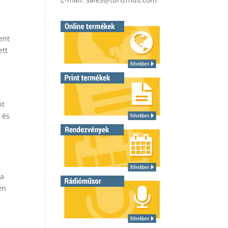
ent
ett
nt
 és
 a
én