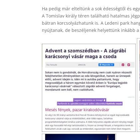
Ha pedig már elteltünk a sok édességtől és eg
A Tomislav király téren található hatalmas jég
bátran korcsolyázhatunk is. A Ledeni park han
nyújtanak, de beszéljenek helyettünk inkább a