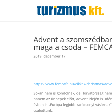
Advent a szomszédban 
maga a csoda – FEMC
2019. december 17.
https://www.femcafe.hu/cikkek/christmas/adve
Sokan nem is gondolnák, de Horvátország nem c
hanem az ünnepek előtt, advent idején is. Id
évben is „Európa legjobb karácsonyi vásárnak”
csalódtunk.