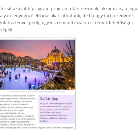
y kicsit aktívabb program program után néznénk, akkor irány a jégp
pályán lenyűgöző előadásokat láthatunk, de ha úgy tartja kedvünk,
gulatos fényei pedig egy kis romantikázásra is remek lehetőséget
 képek!