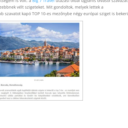
tségem is volt: a
Big 7 Travel
utazási oldal ugyanis olvasói szavaza
zebbnek vélt szigeteket. Mit gondoltok, melyek lettek a
bb szavatot kapó TOP 10-es mezőnybe négy európai sziget is beker