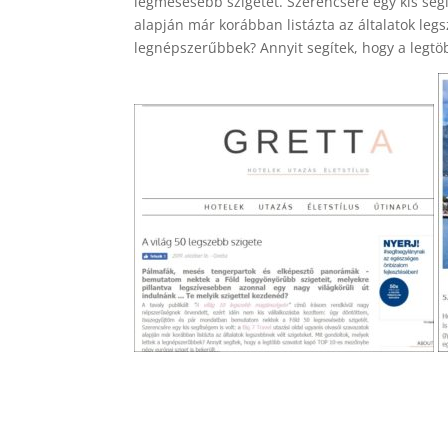
legmesésebb szigetét. Szerencsére egy kis segí
alapján már korábban listázta az általatok legs
legnépszerűbbek? Annyit segítek, hogy a legtö