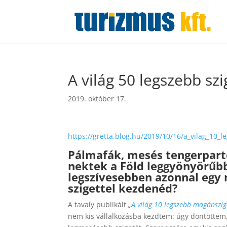
A világ 50 legszebb s
2019. október 17.
https://gretta.blog.hu/2019/10/16/a_vilag_10_l
Pálmafák, mesés tengerpar
nektek a Föld leggyönyörűbb
legszívesebben azonnal egy 
szigettel kezdenéd?
A tavaly publikált
„
A világ 10 legszebb magánszig
nem kis vállalkozásba kezdtem: úgy döntötte