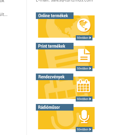
tok
ült…