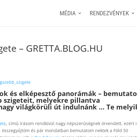
MÉDIA
RENDEZVÉNYEK
zigete – GRETTA.BLOG.HU
egszebb_szigete
tok és elképesztő panorámák – bemutat
 szigeteit, melyekre pillantva
nagy világkörüli út indulnánk … Te melyi
ete
„
című írásom rendkívül nagy népszerűségnek örvendett, ezért 
m, összegyűjtöm és pár mondatban bemutatom nektek a Föld 50