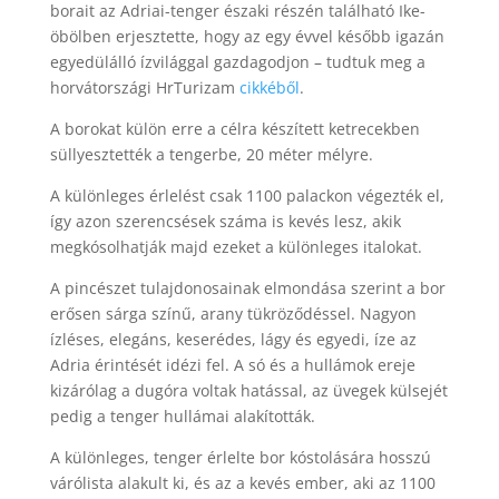
borait az Adriai-tenger északi részén található Ike-
öbölben erjesztette, hogy az egy évvel később igazán
egyedülálló ízvilággal gazdagodjon – tudtuk meg a
horvátországi HrTurizam
cikkéből
.
A borokat külön erre a célra készített ketrecekben
süllyesztették a tengerbe, 20 méter mélyre.
A különleges érlelést csak 1100 palackon végezték el,
így azon szerencsések száma is kevés lesz, akik
megkósolhatják majd ezeket a különleges italokat.
A pincészet tulajdonosainak elmondása szerint a bor
erősen sárga színű, arany tükröződéssel. Nagyon
ízléses, elegáns, keserédes, lágy és egyedi, íze az
Adria érintését idézi fel. A só és a hullámok ereje
kizárólag a dugóra voltak hatással, az üvegek külsejét
pedig a tenger hullámai alakították.
A különleges, tenger érlelte bor kóstolására hosszú
várólista alakult ki, és az a kevés ember, aki az 1100