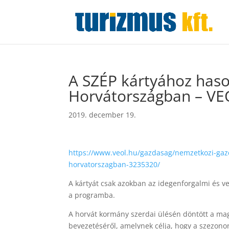
A SZÉP kártyához haso
Horvátországban – V
2019. december 19.
https://www.veol.hu/gazdasag/nemzetkozi-gazd
horvatorszagban-3235320/
A kártyát csak azokban az idegenforgalmi és 
a programba.
A horvát kormány szerdai ülésén döntött a mag
bevezetéséről, amelynek célja, hogy a szezonon 