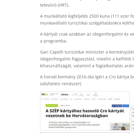
televízió (HRT).
A munkáltató legfeljebb 2500 kuna (111 ezer fori
munkavállaló turisztikai szolgáltatásokra költh
A kártyát csak azokban az idegenforgalmi és 
a programba.
Gari Capelli turisztikai miniszter a kormányül
idegenforgalmi fogyasztást, növelni a belföldi
kihasználtságát, valamint a foglalkoztatás arán
A horvát kormány 2016-óta ígéri a Cro kártya 
üdültetési rendszert.