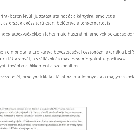
nt) béren kívüli juttatást utalhat át a kártyára, amelyet a
et az ország egész területén, beléértve a tengerpartot is.
vendéglátóegységekben lehet majd használni, amelyek bekapcsolód
ésen elmondta: a Cro kártya bevezetésével ösztönözni akarják a belf
 turisták aranyát, a szállások és más idegenforgalmi kapacitások
yát, továbbá csökkenteni a szezonalitást.
bevezetését, amelynek kialakításához tanulmányozta a magyar szociá