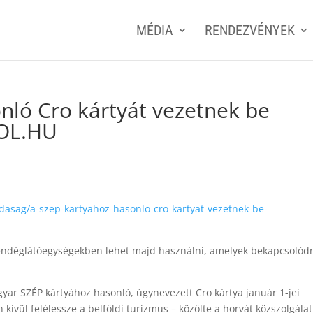
MÉDIA
RENDEZVÉNYEK
nló Cro kártyát vezetnek be
EOL.HU
asag/a-szep-kartyahoz-hasonlo-cro-kartyat-vezetnek-be-
vendéglátóegységekben lehet majd használni, amelyek bekapcsolód
yar SZÉP kártyához hasonló, úgynevezett Cro kártya január 1-jei
kívül felélessze a belföldi turizmus – közölte a horvát közszolgálat