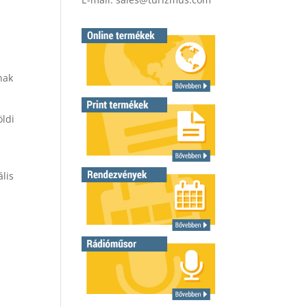
nak
öldi
lis