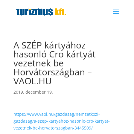
A SZÉP kártyához
hasonló Cro kártyát
vezetnek be
Horvátországban –
VAOL.HU
2019. december 19.
https://www.vaol.hu/gazdasag/nemzetkozi-
gazdasag/a-szep-kartyahoz-hasonlo-cro-kartyat-
vezetnek-be-horvatorszagban-3445509/