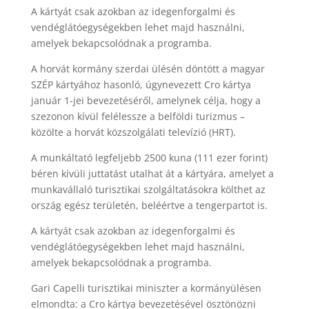
A kártyát csak azokban az idegenforgalmi és
vendéglátóegységekben lehet majd használni,
amelyek bekapcsolódnak a programba.
A horvát kormány szerdai ülésén döntött a magyar
SZÉP kártyához hasonló, úgynevezett Cro kártya
január 1-jei bevezetéséről, amelynek célja, hogy a
szezonon kívül felélessze a belföldi turizmus –
közölte a horvát közszolgálati televízió (HRT).
A munkáltató legfeljebb 2500 kuna (111 ezer forint)
béren kívüli juttatást utalhat át a kártyára, amelyet a
munkavállaló turisztikai szolgáltatásokra költhet az
ország egész területén, beléértve a tengerpartot is.
A kártyát csak azokban az idegenforgalmi és
vendéglátóegységekben lehet majd használni,
amelyek bekapcsolódnak a programba.
Gari Capelli turisztikai miniszter a kormányülésen
elmondta: a Cro kártya bevezetésével ösztönözni