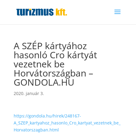
A SZÉP kártyához
hasonló Cro kártyát
vezetnek be
Horvátországban –
GONDOLA.HU
2020. január 3.
https://gondola.hu/hirek/248167-
A_SZEP_kartyahoz_hasonlo_Cro_kartyat_vezetnek_be_
Horvatorszagban.html