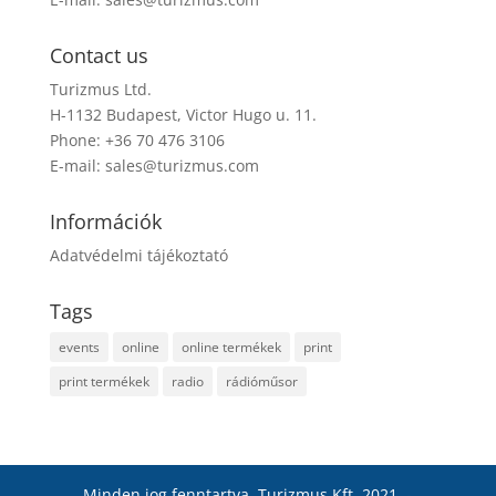
Contact us
Turizmus Ltd.
H-1132 Budapest, Victor Hugo u. 11.
Phone: +36 70 476 3106
E-mail:
sales@turizmus.com
Információk
Adatvédelmi tájékoztató
Tags
events
online
online termékek
print
print termékek
radio
rádióműsor
Minden jog fenntartva. Turizmus Kft. 2021. -